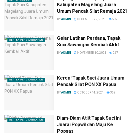
Kabupaten Magelang Juara
Umum Pencak Silat Remaja 2021
BY
ADMIN
DECEMBER 22, 2021
592
Gelar Latihan Perdana, Tapak
BERITA PERSYARIKATAN
Suci Sawangan Kembali Aktif
BY
ADMIN
NOVEMBER 10, 2021
267
Keren! Tapak Suci Juara Umum
BERITA PERSYARIKATAN
Pencak Silat PON XX Papua
BY
ADMIN
OCTOBER 14, 2021
359
Diam-Diam Atlit Tapak Suci Ini
BERITA PERSYARIKATAN
Juarai Popwil dan Maju Ke
Popnas