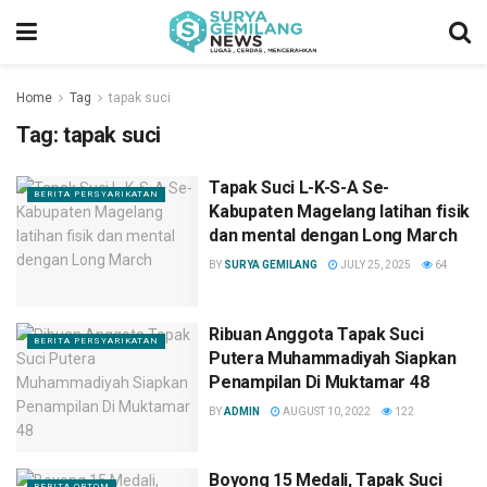
Home
Tag
tapak suci
Tag:
tapak suci
Tapak Suci L-K-S-A Se-
BERITA PERSYARIKATAN
Kabupaten Magelang latihan fisik
dan mental dengan Long March
BY
SURYA GEMILANG
JULY 25, 2025
64
Ribuan Anggota Tapak Suci
BERITA PERSYARIKATAN
Putera Muhammadiyah Siapkan
Penampilan Di Muktamar 48
BY
ADMIN
AUGUST 10, 2022
122
Boyong 15 Medali, Tapak Suci
BERITA ORTOM