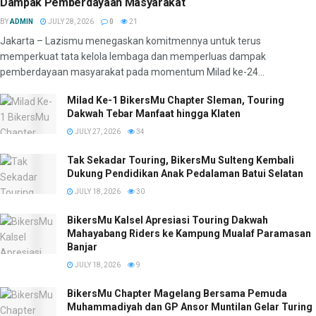
Dampak Pemberdayaan Masyarakat
BY
ADMIN
JULY 28, 2026
0
21
Jakarta – Lazismu menegaskan komitmennya untuk terus
memperkuat tata kelola lembaga dan memperluas dampak
pemberdayaan masyarakat pada momentum Milad ke-24...
Milad Ke-1 BikersMu Chapter Sleman, Touring
Dakwah Tebar Manfaat hingga Klaten
JULY 27, 2026
34
Tak Sekadar Touring, BikersMu Sulteng Kembali
Dukung Pendidikan Anak Pedalaman Batui Selatan
JULY 18, 2026
30
BikersMu Kalsel Apresiasi Touring Dakwah
Mahayabang Riders ke Kampung Mualaf Paramasan
Banjar
JULY 18, 2026
9
BikersMu Chapter Magelang Bersama Pemuda
Muhammadiyah dan GP Ansor Muntilan Gelar Turing