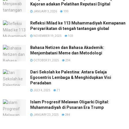
Kajoran adakan Pelatihan Reputasi Digital
JANUARY 3, 2026
199
Refleksi Milad ke 113 Muhammadiyah Kemapanan
Persyarikatan di tengah tantangan global
NOVEMBER 19, 2025
103
Bahasa Netizen dan Bahasa Akademik:
Menjembatani Meme dan Metodologi
OCTOBER 31, 2025
294
Dari Sekolah ke Palestina: Antara Gelaja
Egosentris Lembaga & Menghidupkan Visi
Peradaban
JULY 4, 2025
71
Islam Progresif Melawan Oligarki Digital:
Muhammadiyah di Pusaran Era Trump
JANUARY 23, 2025
284