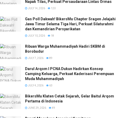
Napak Tilas, Perkuat Persaudaraan Lintas Ormas
JULY 14, 2026
120
Gas Poll Dakwah! BikersMu Chapter Sragen Jelajahi
Jawa Timur Selama Tiga Hari, Perkuat Silaturahmi
dan Kemandirian Persyarikatan
JULY 10, 2026
18
Ribuan Warga Muhammadiyah Hadiri SKBM di
Borobudur
JULY 7, 2026
89
Darul Arqom I PCNA Dukun Hadirkan Konsep
Camping Keluarga, Perkuat Kaderisasi Perempuan
Muda Muhammadiyah
JULY 4, 2026
63
BikersMu Klaten Cetak Sejarah, Gelar Baitul Arqom
Pertama di Indonesia
JUNE 29, 2026
49