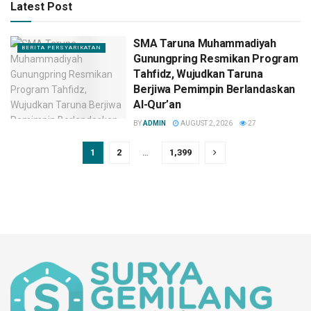
Latest Post
SMA Taruna Muhammadiyah
BERITA PERSYARIKATAN
Gunungpring Resmikan Program
Tahfidz, Wujudkan Taruna
Berjiwa Pemimpin Berlandaskan
Al-Qur’an
BY
ADMIN
AUGUST 2, 2026
27
1
2
…
1,399