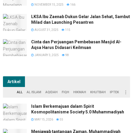
NOVEMBER 15, 2025
166
LKSA Ibu Zaenab Dukun Gelar Jalan Sehat, Sambut
Milad dan Launching Pesantren
AUGUST 31, 2025
115
Cinta dan Perjuangan Pembebasan Masjid Al-
Aqsa Harus Didasari Keilmuan
JANUARY 3, 2025
98
Artikel
ALL
AL ISLAM
AQIDAH
FIQH
HIKMAH
KHUTBAH
IPTEK
Islam Berkemajuan dalam Spirit
Kosmopolitanisme Society 5.0 Muhammadiyah
MAY 15, 2026
55
Menjawab tantangan Zaman, Muhammadiyah