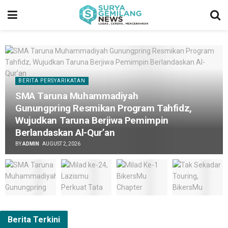
BERITA PERSYARIKATAN
SMA Taruna Muhammadiyah
Gunungpring Resmikan Program Tahfidz,
Wujudkan Taruna Berjiwa Pemimpin
Berlandaskan Al-Qur’an
BY
ADMIN
AUGUST 2, 2026
Berita
Terkini