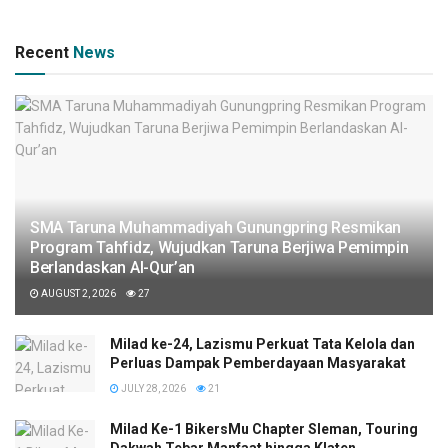
Recent
News
SMA Taruna Muhammadiyah Gunungpring Resmikan
Program Tahfidz, Wujudkan Taruna Berjiwa Pemimpin
Berlandaskan Al-Qur’an
AUGUST 2, 2026
27
Milad ke-24, Lazismu Perkuat Tata Kelola dan
Perluas Dampak Pemberdayaan Masyarakat
JULY 28, 2026
21
Milad Ke-1 BikersMu Chapter Sleman, Touring
Dakwah Tebar Manfaat hingga Klaten