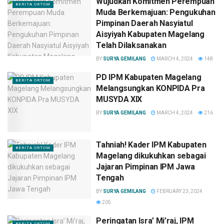
Wujudkan Komitmen Perempuan
BERITA ORTOM
Muda Berkemajuan: Pengukuhan
Pimpinan Daerah Nasyiatul
Aisyiyah Kabupaten Magelang
Telah Dilaksanakan
BY
SURYA GEMILANG
MARCH 4, 2024
148
PD IPM Kabupaten Magelang
BERITA ORTOM
Melangsungkan KONPIDA Pra
MUSYDA XIX
BY
SURYA GEMILANG
MARCH 4, 2024
216
Tahniah! Kader IPM Kabupaten
BERITA ORTOM
Magelang dikukuhkan sebagai
Jajaran Pimpinan IPM Jawa
Tengah
BY
SURYA GEMILANG
FEBRUARY 23, 2024
205
Peringatan Isra’ Mi’raj, IPM
BERITA ORTOM