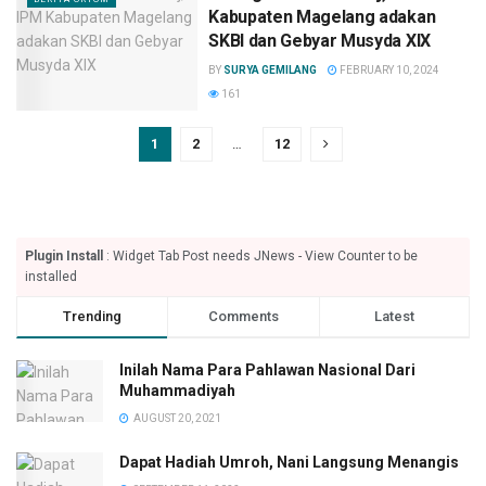
Kabupaten Magelang adakan
SKBI dan Gebyar Musyda XIX
BY
SURYA GEMILANG
FEBRUARY 10, 2024
161
1
2
…
12
Plugin Install
: Widget Tab Post needs JNews - View Counter to be
installed
Trending
Comments
Latest
Inilah Nama Para Pahlawan Nasional Dari
Muhammadiyah
AUGUST 20, 2021
Dapat Hadiah Umroh, Nani Langsung Menangis