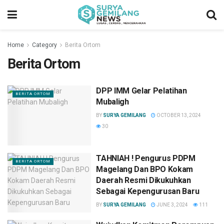
Home
Category
Berita Ortom
Berita Ortom
DPP IMM Gelar Pelatihan
BERITA ORTOM
Mubaligh
BY
SURYA GEMILANG
OCTOBER 13, 2024
30
TAHNIAH ! Pengurus PDPM
BERITA ORTOM
Magelang Dan BPO Kokam
Daerah Resmi Dikukuhkan
Sebagai Kepengurusan Baru
BY
SURYA GEMILANG
JUNE 3, 2024
111