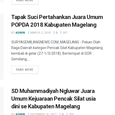
READ MORE
Tapak Suci Pertahankan Juara Umum
POPDA 2018 Kabupaten Magelang
BY
ADMIN
MARCH 2, 2018
0
397
SURYAGEMILANGNEWS.COM, MAGELANG - Pekan Olah
Raga Daerah kategori Pencak Silat Kabupaten Magelang
kembali di gelar (27-1/3/2018). Bertempat di GOR
Gemilang, ...
READ MORE
SD Muhammadiyah Ngluwar Juara
Umum Kejuaraan Pencak Silat usia
dini se Kabupaten Magelang
BY
ADMIN
DECEMBER 26, 2017
0
209