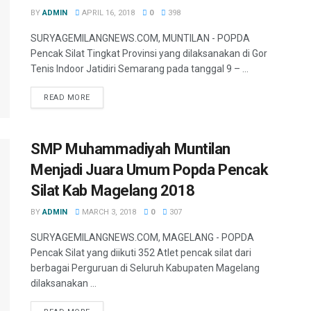
BY
ADMIN
APRIL 16, 2018
0
398
SURYAGEMILANGNEWS.COM, MUNTILAN - POPDA
Pencak Silat Tingkat Provinsi yang dilaksanakan di Gor
Tenis Indoor Jatidiri Semarang pada tanggal 9 – ...
READ MORE
SMP Muhammadiyah Muntilan
Menjadi Juara Umum Popda Pencak
Silat Kab Magelang 2018
BY
ADMIN
MARCH 3, 2018
0
307
SURYAGEMILANGNEWS.COM, MAGELANG - POPDA
Pencak Silat yang diikuti 352 Atlet pencak silat dari
berbagai Perguruan di Seluruh Kabupaten Magelang
dilaksanakan ...