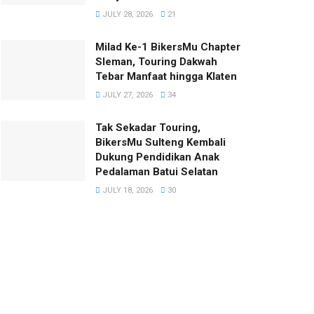
JULY 28, 2026
21
Milad Ke-1 BikersMu Chapter
Sleman, Touring Dakwah
Tebar Manfaat hingga Klaten
JULY 27, 2026
34
Tak Sekadar Touring,
BikersMu Sulteng Kembali
Dukung Pendidikan Anak
Pedalaman Batui Selatan
JULY 18, 2026
30