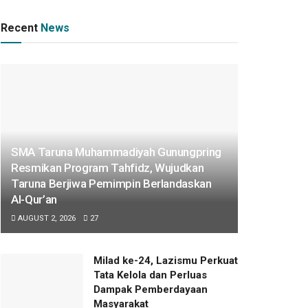
Recent
News
SMA Taruna Muhammadiyah Gunungpring
Resmikan Program Tahfidz, Wujudkan
Taruna Berjiwa Pemimpin Berlandaskan
Al-Qur’an
AUGUST 2, 2026
27
Milad ke-24, Lazismu Perkuat
Tata Kelola dan Perluas
Dampak Pemberdayaan
Masyarakat