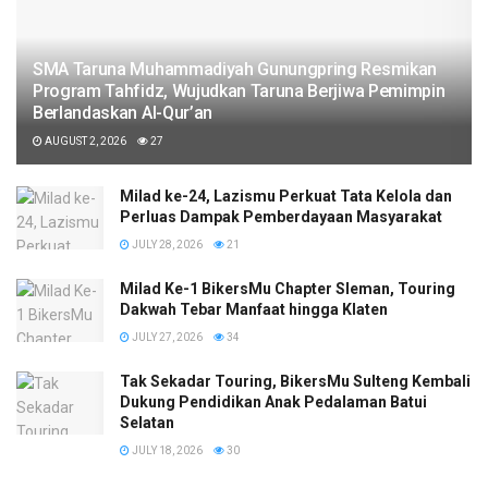
SMA Taruna Muhammadiyah Gunungpring Resmikan
Program Tahfidz, Wujudkan Taruna Berjiwa Pemimpin
Berlandaskan Al-Qur’an
AUGUST 2, 2026
27
Milad ke-24, Lazismu Perkuat Tata Kelola dan
Perluas Dampak Pemberdayaan Masyarakat
JULY 28, 2026
21
Milad Ke-1 BikersMu Chapter Sleman, Touring
Dakwah Tebar Manfaat hingga Klaten
JULY 27, 2026
34
Tak Sekadar Touring, BikersMu Sulteng Kembali
Dukung Pendidikan Anak Pedalaman Batui
Selatan
JULY 18, 2026
30