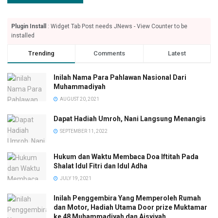
Plugin Install
: Widget Tab Post needs JNews - View Counter to be
installed
Trending
Comments
Latest
Inilah Nama Para Pahlawan Nasional Dari
Muhammadiyah
AUGUST 20, 2021
Dapat Hadiah Umroh, Nani Langsung Menangis
SEPTEMBER 11, 2022
Hukum dan Waktu Membaca Doa Iftitah Pada
Shalat Idul Fitri dan Idul Adha
JULY 19, 2021
Inilah Penggembira Yang Memperoleh Rumah
dan Motor, Hadiah Utama Door prize Muktamar
ke 48 Muhammadiyah dan Aisyiyah.