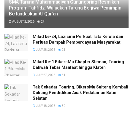
SMA Taruna Muhammadiyah Gunungpring Resmikan
Program Tahfidz, Wujudkan Taruna Berjiwa Pemimpin
Berlandaskan Al-Qur’an
AUGUST 2, 2026
27
Milad ke-24, Lazismu Perkuat Tata Kelola dan
Perluas Dampak Pemberdayaan Masyarakat
JULY 28, 2026
21
Milad Ke-1 BikersMu Chapter Sleman, Touring
Dakwah Tebar Manfaat hingga Klaten
JULY 27, 2026
34
Tak Sekadar Touring, BikersMu Sulteng Kembali
Dukung Pendidikan Anak Pedalaman Batui
Selatan
JULY 18, 2026
30