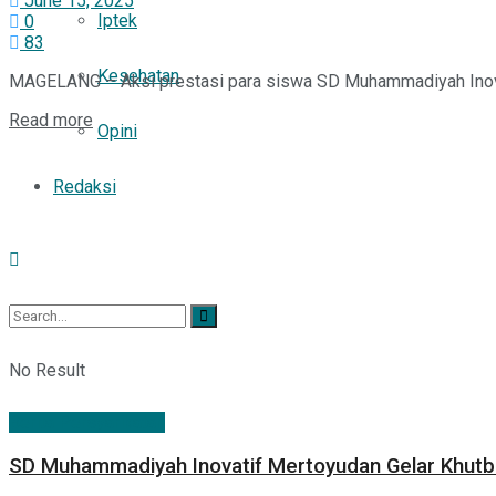
June 15, 2025
Iptek
0
83
Kesehatan
MAGELANG – Aksi prestasi para siswa SD Muhammadiyah Inovati
Read more
Opini
Redaksi
No Result
Berita Persyarikatan
View All Result
SD Muhammadiyah Inovatif Mertoyudan Gelar Khutba