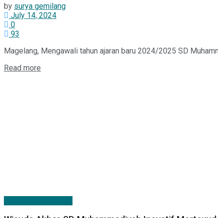
by
surya gemilang
July 14, 2024
0
93
Magelang, Mengawali tahun ajaran baru 2024/2025 SD Muhammad
Read more
Berita Persyarikatan