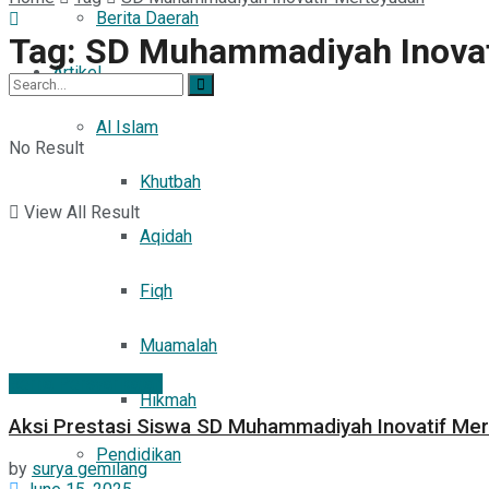
Berita Daerah
Tag:
SD Muhammadiyah Inovat
Artikel
Al Islam
No Result
Khutbah
View All Result
Aqidah
Fiqh
Muamalah
Berita Persyarikatan
Hikmah
Aksi Prestasi Siswa SD Muhammadiyah Inovatif M
Pendidikan
by
surya gemilang