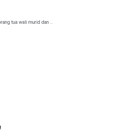
g tua wali murid dan ...
u