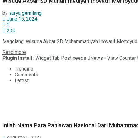
Wisuda Akbar SD Muhammadiyah Inovatif Mertoyud
by
surya gemilang
June 15, 2024
0
204
Magelang, Wisuda Akbar SD Muhammadiyah Inovatif Mertoyudan 
Read more
Plugin Install
: Widget Tab Post needs JNews - View Counter t
Trending
Comments
Latest
Inilah Nama Para Pahlawan Nasional Dari Muhamma
August 20, 2021