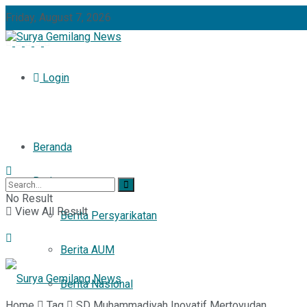
Friday, August 7, 2026
Login
Beranda
Berita
No Result
View All Result
Berita Persyarikatan
Berita AUM
Berita Nasional
Home
Tag
SD Muhammadiyah Inovatif Mertoyudan