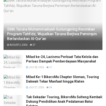
SMA Taruna Muhammadiyah Gunungpring Resmikan
Program Tahfidz, Wujudkan Taruna Berjiwa Pemimpin
Berlandaskan Al-Qur’an
AUGUST 2, 2026
27
Milad ke-24, Lazismu Perkuat Tata Kelola dan
Perluas Dampak Pemberdayaan Masyarakat
JULY 28, 2026
21
Milad Ke-1 BikersMu Chapter Sleman, Touring
Dakwah Tebar Manfaat hingga Klaten
JULY 27, 2026
34
Tak Sekadar Touring, BikersMu Sulteng Kembali
Dukung Pendidikan Anak Pedalaman Batui
Selatan