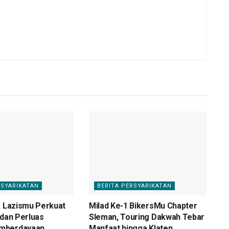
RSYARIKATAN
BERITA PERSYARIKATAN
, Lazismu Perkuat
Milad Ke-1 BikersMu Chapter
 dan Perluas
Sleman, Touring Dakwah Tebar
mberdayaan
Manfaat hingga Klaten