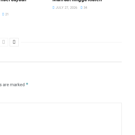
JULY 27, 2026
34
21
*
ds are marked