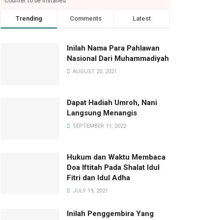
Counter to be installed
Trending
Comments
Latest
Inilah Nama Para Pahlawan
Nasional Dari Muhammadiyah
AUGUST 20, 2021
Dapat Hadiah Umroh, Nani
Langsung Menangis
SEPTEMBER 11, 2022
Hukum dan Waktu Membaca
Doa Iftitah Pada Shalat Idul
Fitri dan Idul Adha
JULY 19, 2021
Inilah Penggembira Yang