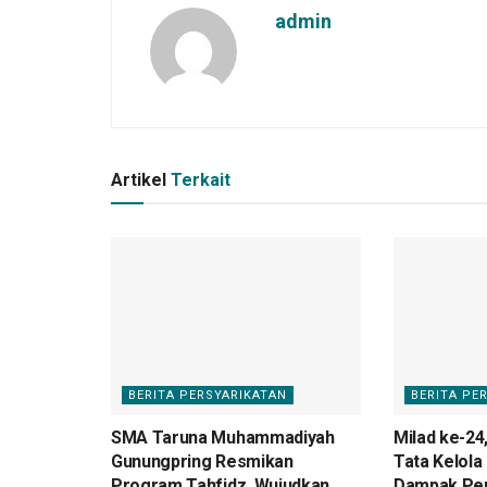
admin
Artikel
Terkait
BERITA PERSYARIKATAN
BERITA PE
SMA Taruna Muhammadiyah
Milad ke-24
Gunungpring Resmikan
Tata Kelola
Program Tahfidz, Wujudkan
Dampak Pe