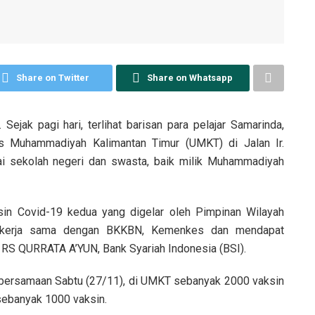
Share on Twitter
Share on Whatsapp
ak pagi hari, terlihat barisan para pelajar Samarinda,
s Muhammadiyah Kalimantan Timur (UMKT) di Jalan Ir.
ai sekolah negeri dan swasta, baik milik Muhammadiyah
ksin Covid-19 kedua yang digelar oleh Pimpinan Wilayah
bekerja sama dengan BKKBN, Kemenkes dan mendapat
, RS QURRATA A’YUN, Bank Syariah Indonesia (BSI).
a bersamaan Sabtu (27/11), di UMKT sebanyak 2000 vaksin
 sebanyak 1000 vaksin.