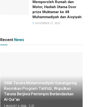
Memperoleh Rumah dan
Motor, Hadiah Utama Door
prize Muktamar ke 48
Muhammadiyah dan Aisyiyah.
NOVEMBER 21, 2022
Recent
News
SMA Taruna Muhammadiyah Gunungpring
Resmikan Program Tahfidz, Wujudkan
Taruna Berjiwa Pemimpin Berlandaskan
Al-Qur’an
AUGUST 2, 2026
27