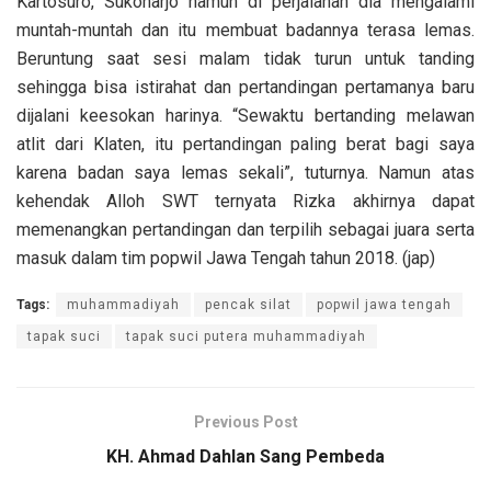
Kartosuro, Sukoharjo namun di perjalanan dia mengalami
muntah-muntah dan itu membuat badannya terasa lemas.
Beruntung saat sesi malam tidak turun untuk tanding
sehingga bisa istirahat dan pertandingan pertamanya baru
dijalani keesokan harinya. “Sewaktu bertanding melawan
atlit dari Klaten, itu pertandingan paling berat bagi saya
karena badan saya lemas sekali”, tuturnya. Namun atas
kehendak Alloh SWT ternyata Rizka akhirnya dapat
memenangkan pertandingan dan terpilih sebagai juara serta
masuk dalam tim popwil Jawa Tengah tahun 2018. (jap)
Tags:
muhammadiyah
pencak silat
popwil jawa tengah
tapak suci
tapak suci putera muhammadiyah
Previous Post
KH. Ahmad Dahlan Sang Pembeda