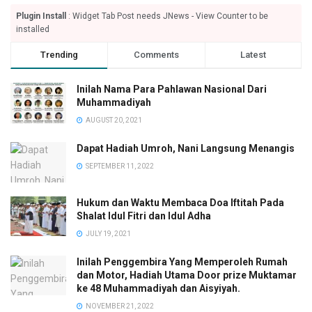
Plugin Install
: Widget Tab Post needs JNews - View Counter to be
installed
Trending
Comments
Latest
Inilah Nama Para Pahlawan Nasional Dari
Muhammadiyah
AUGUST 20, 2021
Dapat Hadiah Umroh, Nani Langsung Menangis
SEPTEMBER 11, 2022
Hukum dan Waktu Membaca Doa Iftitah Pada
Shalat Idul Fitri dan Idul Adha
JULY 19, 2021
Inilah Penggembira Yang Memperoleh Rumah
dan Motor, Hadiah Utama Door prize Muktamar
ke 48 Muhammadiyah dan Aisyiyah.
NOVEMBER 21, 2022