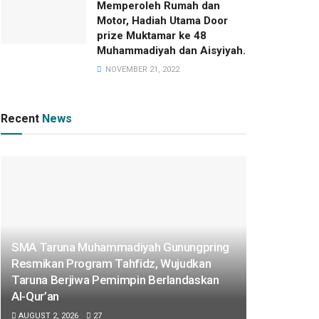
Memperoleh Rumah dan
Motor, Hadiah Utama Door
prize Muktamar ke 48
Muhammadiyah dan Aisyiyah.
NOVEMBER 21, 2022
Recent
News
SMA Taruna Muhammadiyah Gunungpring
Resmikan Program Tahfidz, Wujudkan
Taruna Berjiwa Pemimpin Berlandaskan
Al-Qur’an
AUGUST 2, 2026
27