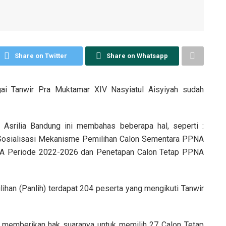
Share on Twitter
Share on Whatsapp
ai Tanwir Pra Muktamar XIV Nasyiatul Aisyiyah sudah
 Asrilia Bandung ini membahas beberapa hal, seperti :
 Sosialisasi Mekanisme Pemilihan Calon Sementara PPNA
NA Periode 2022-2026 dan Penetapan Calon Tetap PPNA
lihan (Panlih) terdapat 204 peserta yang mengikuti Tanwir
g memberikan hak suaranya untuk memilih 27 Calon Tetap