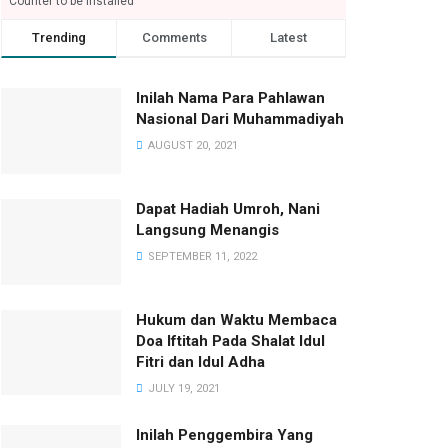
Counter to be installed
Trending
Comments
Latest
Inilah Nama Para Pahlawan
Nasional Dari Muhammadiyah
AUGUST 20, 2021
Dapat Hadiah Umroh, Nani
Langsung Menangis
SEPTEMBER 11, 2022
Hukum dan Waktu Membaca
Doa Iftitah Pada Shalat Idul
Fitri dan Idul Adha
JULY 19, 2021
Inilah Penggembira Yang