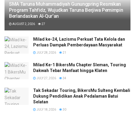
SMA Taruna Muhammadiyah Gunungpring Resmikan
Program Tahfidz, Wujudkan Taruna Berjiwa Pemimpin
Berlandaskan Al-Qur’an
AUGUST 2, 2026
27
Milad ke-24, Lazismu Perkuat Tata Kelola dan
Perluas Dampak Pemberdayaan Masyarakat
JULY 28, 2026
21
Milad Ke-1 BikersMu Chapter Sleman, Touring
Dakwah Tebar Manfaat hingga Klaten
JULY 27, 2026
34
Tak Sekadar Touring, BikersMu Sulteng Kembali
Dukung Pendidikan Anak Pedalaman Batui
Selatan
JULY 18, 2026
30