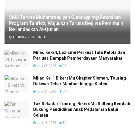
SMA Taruna Muhammadiyah Gunungpring Resmikan
Program Tahfidz, Wujudkan Taruna Berjiwa Pemimpin
Berlandaskan Al-Qur’an
AUGUST 2, 2026
31
Milad ke-24, Lazismu Perkuat Tata Kelola dan
Perluas Dampak Pemberdayaan Masyarakat
JULY 28, 2026
26
Milad Ke-1 BikersMu Chapter Sleman, Touring
Dakwah Tebar Manfaat hingga Klaten
JULY 27, 2026
39
Tak Sekadar Touring, BikersMu Sulteng Kembali
Dukung Pendidikan Anak Pedalaman Batui
Selatan
JULY 18, 2026
30