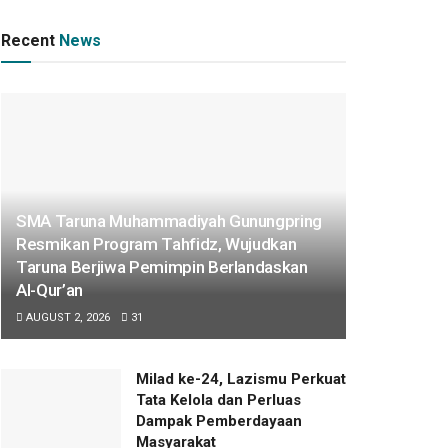
Recent
News
SMA Taruna Muhammadiyah Gunungpring
Resmikan Program Tahfidz, Wujudkan
Taruna Berjiwa Pemimpin Berlandaskan
Al-Qur’an
AUGUST 2, 2026
31
Milad ke-24, Lazismu Perkuat
Tata Kelola dan Perluas
Dampak Pemberdayaan
Masyarakat