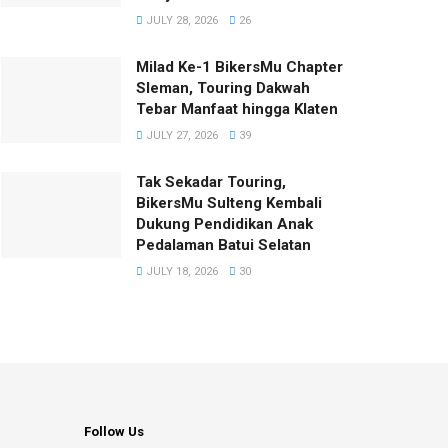
JULY 28, 2026
26
Milad Ke-1 BikersMu Chapter
Sleman, Touring Dakwah
Tebar Manfaat hingga Klaten
JULY 27, 2026
39
Tak Sekadar Touring,
BikersMu Sulteng Kembali
Dukung Pendidikan Anak
Pedalaman Batui Selatan
JULY 18, 2026
30
Follow Us