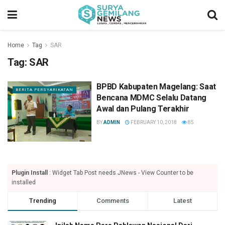
Home
Tag
SAR
Tag:
SAR
BPBD Kabupaten Magelang: Saat
BERITA PERSYARIKATAN
Bencana MDMC Selalu Datang
Awal dan Pulang Terakhir
BY
ADMIN
FEBRUARY 10, 2018
85
Plugin Install
: Widget Tab Post needs JNews - View Counter to be
installed
Trending
Comments
Latest