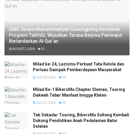
SMA Taruna Muhammadiyah Gunungpring Resmikan
Program Tahfidz, Wujudkan Taruna Berjiwa Pemimpin
Berlandaskan Al-Qur’an
AUGUST 2, 2026
31
Milad ke-24, Lazismu Perkuat Tata Kelola dan
Perluas Dampak Pemberdayaan Masyarakat
JULY 28, 2026
26
Milad Ke-1 BikersMu Chapter Sleman, Touring
Dakwah Tebar Manfaat hingga Klaten
JULY 27, 2026
39
Tak Sekadar Touring, BikersMu Sulteng Kembali
Dukung Pendidikan Anak Pedalaman Batui
Selatan
JULY 18, 2026
30