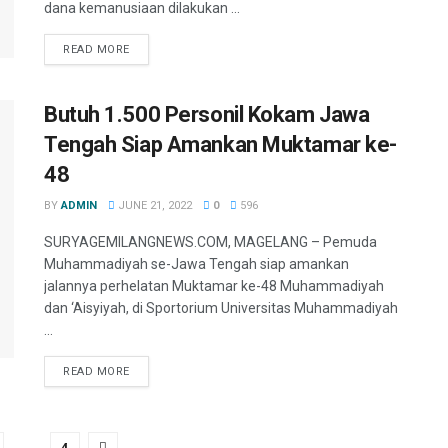
dana kemanusiaan dilakukan ...
READ MORE
Butuh 1.500 Personil Kokam Jawa
Tengah Siap Amankan Muktamar ke-
48
BY
ADMIN
JUNE 21, 2022
0
596
SURYAGEMILANGNEWS.COM, MAGELANG – Pemuda
Muhammadiyah se-Jawa Tengah siap amankan
jalannya perhelatan Muktamar ke-48 Muhammadiyah
dan ‘Aisyiyah, di Sportorium Universitas Muhammadiyah
...
READ MORE
…
4