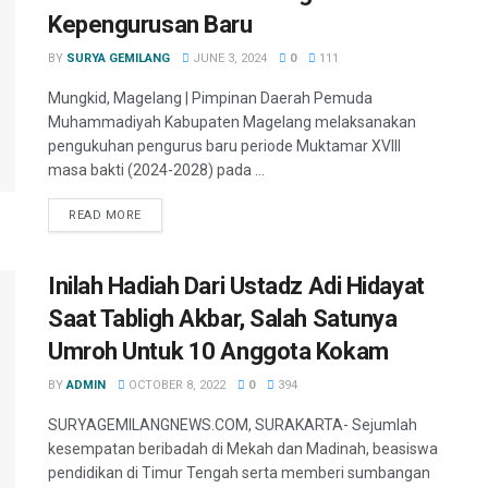
Kepengurusan Baru
BY
SURYA GEMILANG
JUNE 3, 2024
0
111
Mungkid, Magelang | Pimpinan Daerah Pemuda
Muhammadiyah Kabupaten Magelang melaksanakan
pengukuhan pengurus baru periode Muktamar XVIII
masa bakti (2024-2028) pada ...
READ MORE
Inilah Hadiah Dari Ustadz Adi Hidayat
Saat Tabligh Akbar, Salah Satunya
Umroh Untuk 10 Anggota Kokam
BY
ADMIN
OCTOBER 8, 2022
0
394
SURYAGEMILANGNEWS.COM, SURAKARTA- Sejumlah
kesempatan beribadah di Mekah dan Madinah, beasiswa
pendidikan di Timur Tengah serta memberi sumbangan