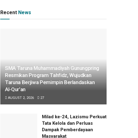
Recent
News
SMA Taruna Muhammadiyah Gunungpring
Resmikan Program Tahfidz, Wujudkan
Taruna Berjiwa Pemimpin Berlandaskan
Al-Qur’an
AUGUST 2, 2026
27
Milad ke-24, Lazismu Perkuat
Tata Kelola dan Perluas
Dampak Pemberdayaan
Masyarakat