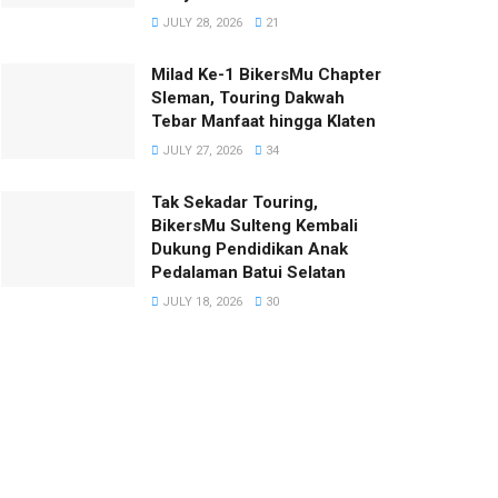
JULY 28, 2026
21
Milad Ke-1 BikersMu Chapter
Sleman, Touring Dakwah
Tebar Manfaat hingga Klaten
JULY 27, 2026
34
Tak Sekadar Touring,
BikersMu Sulteng Kembali
Dukung Pendidikan Anak
Pedalaman Batui Selatan
JULY 18, 2026
30