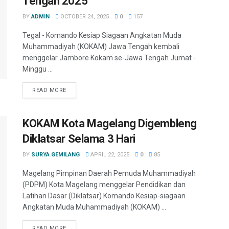
Tengah 2025
BY
ADMIN
OCTOBER 24, 2025
0
157
Tegal - Komando Kesiap Siagaan Angkatan Muda
Muhammadiyah (KOKAM) Jawa Tengah kembali
menggelar Jambore Kokam se-Jawa Tengah Jumat -
Minggu ...
READ MORE
KOKAM Kota Magelang Digembleng
Diklatsar Selama 3 Hari
BY
SURYA GEMILANG
APRIL 22, 2025
0
85
Magelang Pimpinan Daerah Pemuda Muhammadiyah
(PDPM) Kota Magelang menggelar Pendidikan dan
Latihan Dasar (Diklatsar) Komando Kesiap-siagaan
Angkatan Muda Muhammadiyah (KOKAM) ...
READ MORE