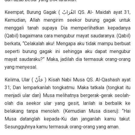
Keempat, Burung Gagak ( الغُرَابُ QS. Al- Maidah ayat 31,
Kemudian, Allah mengirim seekor burung gagak untuk
menggali tanah supaya Dia memperlihatkan kepadanya
(Qabil) bagaimana cara mengubur mayat saudaranya. (Qabil)
berkata, “Celakalah aku! Mengapa aku tidak mampu berbuat
seperti burung gagak ini sehingga aku dapat mengubur
mayat saudaraku?” Maka, jadilah dia termasuk orang-orang
yang menyesal.
Kelima, Ular ( جَاّنٌ ) Kisah Nabi Musa QS. Al-Qashash ayat
31; Dan lemparkanlah tongkatmu. Maka tatkala (tongkat itu
menjadi ular dan) Musa melihatnya bergerak-gerak seolah-
olah dia seekor ular yang gesit, larilah ia berbalik ke
belakang tanpa menoleh. (Kemudian Musa diseru): “Hai
Musa datanglah kepada-Ku dan janganlah kamu takut.
Sesungguhnya kamu termasuk orang-orang yang aman.