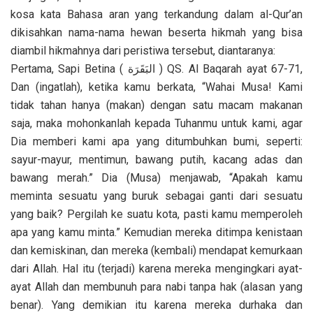
kosa kata Bahasa aran yang terkandung dalam al-Qur’an
dikisahkan nama-nama hewan beserta hikmah yang bisa
diambil hikmahnya dari peristiwa tersebut, diantaranya:
Pertama, Sapi Betina ( البَقَرَة ) QS. Al Baqarah ayat 67-71,
Dan (ingatlah), ketika kamu berkata, “Wahai Musa! Kami
tidak tahan hanya (makan) dengan satu macam makanan
saja, maka mohonkanlah kepada Tuhanmu untuk kami, agar
Dia memberi kami apa yang ditumbuhkan bumi, seperti:
sayur-mayur, mentimun, bawang putih, kacang adas dan
bawang merah.” Dia (Musa) menjawab, “Apakah kamu
meminta sesuatu yang buruk sebagai ganti dari sesuatu
yang baik? Pergilah ke suatu kota, pasti kamu memperoleh
apa yang kamu minta.” Kemudian mereka ditimpa kenistaan
dan kemiskinan, dan mereka (kembali) mendapat kemurkaan
dari Allah. Hal itu (terjadi) karena mereka mengingkari ayat-
ayat Allah dan membunuh para nabi tanpa hak (alasan yang
benar). Yang demikian itu karena mereka durhaka dan