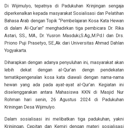
Di Wijimulyo, tepatnya di Padukuhan Krinjingan sengaja
diperkenalkan kepada masyarakat Sosialisasi dan Pelatihan
Bahasa Arab dengan Topik “Pembelajaran Kosa Kata Hewan
di dalam Al-Qur’an” menghadirkan tiga pembicara Dr. Rika
Astari, SS., MA., Dr. Yusron Masduki,S.Ag.,M.Pd.I dan Drs.
Priono Puji Prasetyo, SE.,Ak dari Universitas Ahmad Dahlan
Yogyakarta.
Diharapkan dengan adanya penyuluhan ini, masyarakat akan
lebih dekat dengan al-Qur’an dengn pendekatan
tematikpengenalan kosa kata diawali dengan nama-nama
hewan yang ada pada ayat-ayat al-Qur’an. Kegiatan ini
diselenggarakan antara Mahasiswa KKN di Masjid Nur
Rohman hari senin, 26 Agustus 2024 di Padukuhan
Kriningan Desa Wijimulyo.
Dalam sosialisasi ini melibatkan tiga padukuhan, yakni
Krinjingan, Cepitan dan Kemiri dengan materi sosialisasi