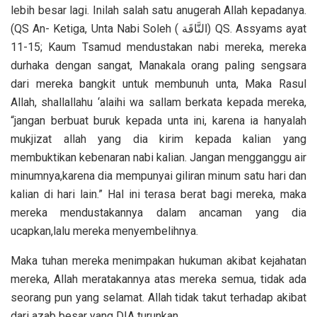
lebih besar lagi. Inilah salah satu anugerah Allah kepadanya.
(QS An- Ketiga, Unta Nabi Soleh ( النَّاقَة) QS. Assyams ayat
11-15; Kaum Tsamud mendustakan nabi mereka, mereka
durhaka dengan sangat, Manakala orang paling sengsara
dari mereka bangkit untuk membunuh unta, Maka Rasul
Allah, shallallahu ‘alaihi wa sallam berkata kepada mereka,
“jangan berbuat buruk kepada unta ini, karena ia hanyalah
mukjizat allah yang dia kirim kepada kalian yang
membuktikan kebenaran nabi kalian. Jangan mengganggu air
minumnya,karena dia mempunyai giliran minum satu hari dan
kalian di hari lain.” Hal ini terasa berat bagi mereka, maka
mereka mendustakannya dalam ancaman yang dia
ucapkan,lalu mereka menyembelihnya.
Maka tuhan mereka menimpakan hukuman akibat kejahatan
mereka, Allah meratakannya atas mereka semua, tidak ada
seorang pun yang selamat. Allah tidak takut terhadap akibat
dari azab besar yang DIA turunkan.