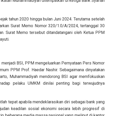
rikatan Muhammadiyah ditempatkan di ketiga Bank Syariah
sejak tahun 2020 hingga bulan Juni 2024. Terutama setelah
rkan Surat Memo Nomor 320/1.0/A/2024, tertanggal 30
an. Surat Memo tersebut ditandatangani oleh Ketua PPM
yuti.
 menjadi BSI, PPM mengeluarkan Pernyataan Pers Nomor
Umum PPM Prof. Haedar Nashir. Sebagaimana dinyatakan
narto, Muhammadiyah mendorong BSI agar memfokuskan
adap pelaku UMKM dinilai penting bagi terwujudnya
tlah tepat apabila mendeklarasikan diri sebagai bank yang
udan keadilan sosial ekonomi secara lebih progresif di
utip beberapa media massa nasional yang meliput di kantor