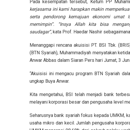
Pada kesempatan tersebut, Ketum PP Muham
kerjasama ini kami harapkan makin memperkua
serta pendorong kemajuan ekonomi umat Is
memimpin”. “Insya Allah kita bisa mengan
saudagar”,
kata Prof. Haedar Nashir sebagaimana 
Menanggapi rencana akuisisi PT. BSI Tbk. (BRI
(BTN Syariah), Muhammadiyah menyatakan ketid
Anwar Abbas dalam Siaran Pers hari Jumat, 3 Jun
“Akuisisi ini mengacu program BTN Syariah d
ungkap Buya Anwar.
Kita mengetahui, BSI telah menjadi bank terbesar
melayani korporasi besar dan pengusaha level m
Seharusnya bank syariah fokus kepada UMKM, kar
usaha mikro dan kecil. Jumlah pengusaha korpor