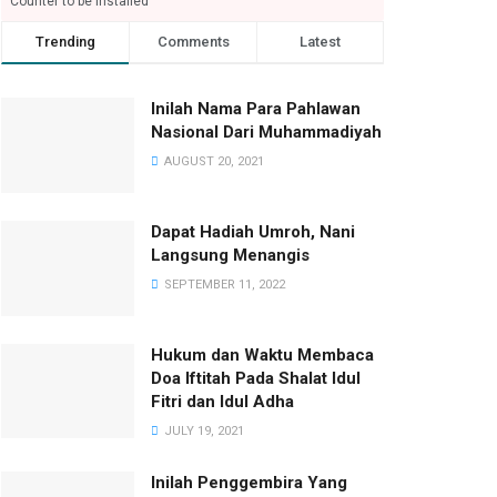
Counter to be installed
Trending
Comments
Latest
Inilah Nama Para Pahlawan
Nasional Dari Muhammadiyah
AUGUST 20, 2021
Dapat Hadiah Umroh, Nani
Langsung Menangis
SEPTEMBER 11, 2022
Hukum dan Waktu Membaca
Doa Iftitah Pada Shalat Idul
Fitri dan Idul Adha
JULY 19, 2021
Inilah Penggembira Yang