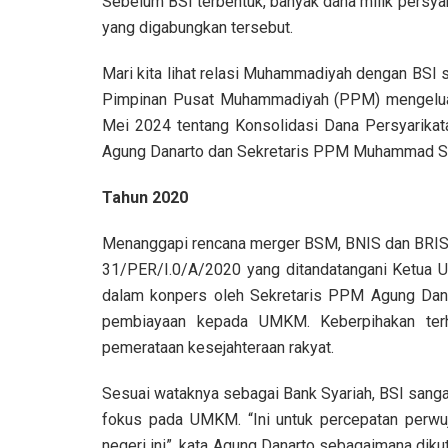
Sebelum BSI terbentuk, banyak dana milik persya
yang digabungkan tersebut.
Mari kita lihat relasi Muhammadiyah dengan BSI 
Pimpinan Pusat Muhammadiyah (PPM) mengelua
Mei 2024 tentang Konsolidasi Dana Persyarikat
Agung Danarto dan Sekretaris PPM Muhammad Sa
Tahun 2020
Menanggapi rencana merger BSM, BNIS dan BRIS
31/PER/I.0/A/2020 yang ditandatangani Ketua 
dalam konpers oleh Sekretaris PPM Agung Da
pembiayaan kepada UMKM. Keberpihakan terh
pemerataan kesejahteraan rakyat.
Sesuai wataknya sebagai Bank Syariah, BSI sanga
fokus pada UMKM. “Ini untuk percepatan perwuj
negeri ini”, kata Agung Danarto sebagaimana dik