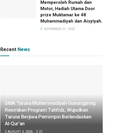
Memperoleh Rumah dan
Motor, Hadiah Utama Door
prize Muktamar ke 48
Muhammadiyah dan Aisyiyah.
NOVEMBER 21, 2022
Recent
News
SMA Taruna Muhammadiyah Gunungpring
Resmikan Program Tahfidz, Wujudkan
Taruna Berjiwa Pemimpin Berlandaskan
Al-Qur’an
AUGUST 2, 2026
27