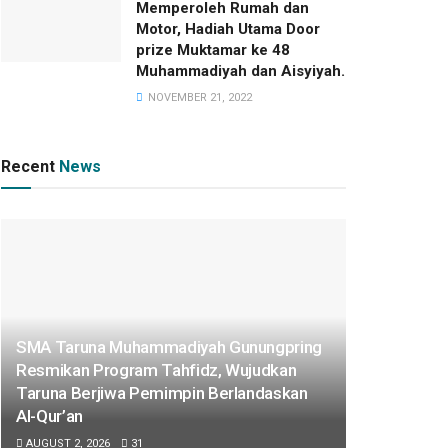
Memperoleh Rumah dan
Motor, Hadiah Utama Door
prize Muktamar ke 48
Muhammadiyah dan Aisyiyah.
NOVEMBER 21, 2022
Recent
News
SMA Taruna Muhammadiyah Gunungpring
Resmikan Program Tahfidz, Wujudkan
Taruna Berjiwa Pemimpin Berlandaskan
Al-Qur’an
AUGUST 2, 2026
31