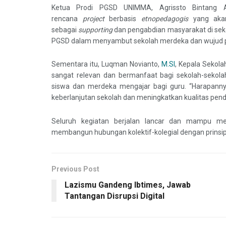
Ketua Prodi PGSD UNIMMA, Agrissto Bintang Aj
rencana
project
berbasis
etnopedagogis
yang aka
sebagai
supporting
dan pengabdian masyarakat di sekol
PGSD dalam menyambut sekolah merdeka dan wujud per
Sementara itu, Luqman Novianto,
M.SI
, Kepala Sekol
sangat relevan dan bermanfaat bagi sekolah-sekola
siswa dan merdeka mengajar bagi guru. “Harapann
keberlanjutan sekolah dan meningkatkan kualitas pendi
Seluruh kegiatan berjalan lancar dan mampu men
membangun hubungan kolektif-kolegial dengan prinsip
Previous Post
Lazismu Gandeng Ibtimes, Jawab
Tantangan Disrupsi Digital