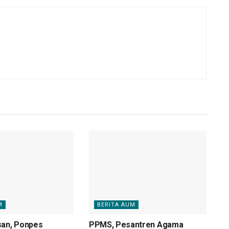
M
BERITA AUM
san, Ponpes
PPMS, Pesantren Agama