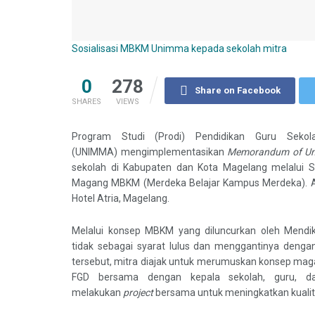
Sosialisasi MBKM Unimma kepada sekolah mitra
0
278
Share on Facebook
SHARES
VIEWS
Program Studi (Prodi) Pendidikan Guru Seko
(UNIMMA) mengimplementasikan
Memorandum of Un
sekolah di Kabupaten dan Kota Magelang melalui So
Magang MBKM (Merdeka Belajar Kampus Merdeka). Aca
Hotel Atria, Magelang.
Melalui konsep MBKM yang diluncurkan oleh Mendi
tidak sebagai syarat lulus dan menggantinya deng
tersebut, mitra diajak untuk merumuskan konsep magan
FGD bersama dengan kepala sekolah, guru, d
melakukan
project
bersama untuk meningkatkan kualit