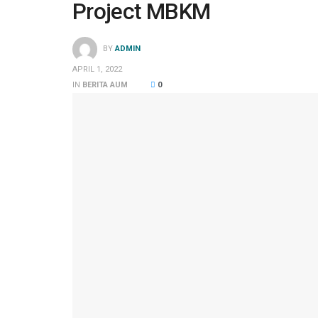
Project MBKM
BY
ADMIN
APRIL 1, 2022
IN
BERITA AUM
0