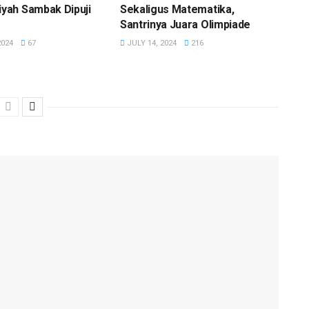
ah Sambak Dipuji
Sekaligus Matematika,
Santrinya Juara Olimpiade
2024
67
JULY 14, 2024
216