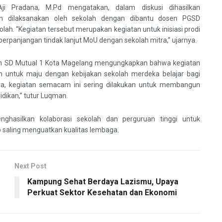
i Pradana, M.Pd mengatakan, dalam diskusi dihasilkan
n dilaksanakan oleh sekolah dengan dibantu dosen PGSD
ah. “Kegiatan tersebut merupakan kegiatan untuk inisiasi prodi
panjangan tindak lanjut MoU dengan sekolah mitra,” ujarnya.
ah SD Mutual 1 Kota Magelang mengungkapkan bahwa kegiatan
h untuk maju dengan kebijakan sekolah merdeka belajar bagi
ya, kegiatan semacam ini sering dilakukan untuk membangun
dikan,” tutur Luqman.
ghasilkan kolaborasi sekolah dan perguruan tinggi untuk
 saling menguatkan kualitas lembaga.
Next Post
Kampung Sehat Berdaya Lazismu, Upaya
Perkuat Sektor Kesehatan dan Ekonomi