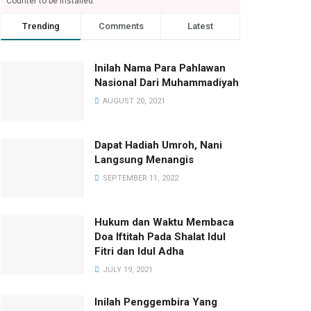
Counter to be installed
Trending
Comments
Latest
Inilah Nama Para Pahlawan
Nasional Dari Muhammadiyah
AUGUST 20, 2021
Dapat Hadiah Umroh, Nani
Langsung Menangis
SEPTEMBER 11, 2022
Hukum dan Waktu Membaca
Doa Iftitah Pada Shalat Idul
Fitri dan Idul Adha
JULY 19, 2021
Inilah Penggembira Yang