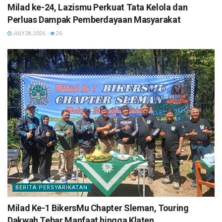
Milad ke-24, Lazismu Perkuat Tata Kelola dan
Perluas Dampak Pemberdayaan Masyarakat
JULY 28, 2026
26
BERITA PERSYARIKATAN
Milad Ke-1 BikersMu Chapter Sleman, Touring
Dakwah Tebar Manfaat hingga Klaten