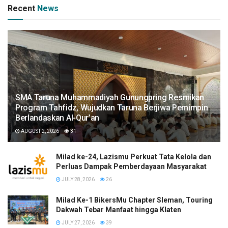
Recent
News
SMA Taruna Muhammadiyah Gunungpring Resmikan
Program Tahfidz, Wujudkan Taruna Berjiwa Pemimpin
Berlandaskan Al-Qur’an
AUGUST 2, 2026
31
Milad ke-24, Lazismu Perkuat Tata Kelola dan
Perluas Dampak Pemberdayaan Masyarakat
JULY 28, 2026
26
Milad Ke-1 BikersMu Chapter Sleman, Touring
Dakwah Tebar Manfaat hingga Klaten
JULY 27, 2026
39