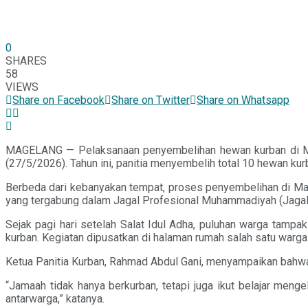
0
SHARES
58
VIEWS
Share on Facebook
Share on Twitter
Share on Whatsapp
MAGELANG — Pelaksanaan penyembelihan hewan kurban di Ma
(27/5/2026). Tahun ini, panitia menyembelih total 10 hewan ku
Berbeda dari kebanyakan tempat, proses penyembelihan di Masj
yang tergabung dalam Jagal Profesional Muhammadiyah (Jaga
Sejak pagi hari setelah Salat Idul Adha, puluhan warga tamp
kurban. Kegiatan dipusatkan di halaman rumah salah satu war
Ketua Panitia Kurban, Rahmad Abdul Gani, menyampaikan bahwa
“Jamaah tidak hanya berkurban, tetapi juga ikut belajar men
antarwarga,” katanya.