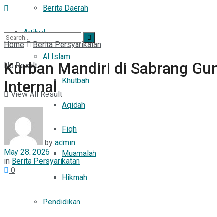
Berita Daerah
Artikel
Home
Berita Persyarikatan
Al Islam
Kurban Mandiri di Sabrang Gu
No Result
Khutbah
Internal
View All Result
Aqidah
Fiqh
by
admin
May 28, 2026
Muamalah
in
Berita Persyarikatan
0
Hikmah
Pendidikan