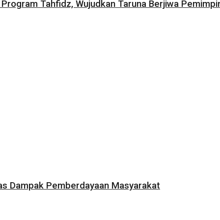
ogram Tahfidz, Wujudkan Taruna Berjiwa Pemimpin
rluas Dampak Pemberdayaan Masyarakat