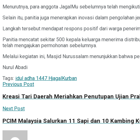
Menurutnya, para anggota JagalMu sebelumnya telah mengikuti p
Selain itu, panitia juga menerapkan inovasi dalam pengolahan 
Langkah tersebut mendapat respons positif dari warga penerima
Panitia mencatat sekitar 500 kepala keluarga menerima distribu
telah mengajukan permohonan sebelumnya.
Melalui kegiatan ini, Masjid Nurussalam menunjukkan bahwa pel
Nurul Abadi
Tags:
idul adha 1447 H
jagal
Kurban
Previous Post
Kreasi Tari Daerah Meriahkan Penutupan Ujian Pr
Next Post
PCIM Malaysia Salurkan 11 Sapi dan 10 Kambing K