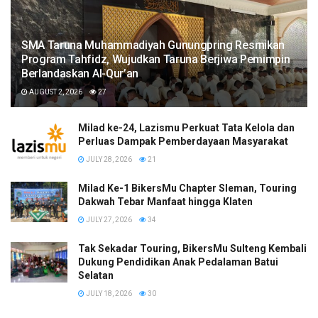
SMA Taruna Muhammadiyah Gunungpring Resmikan
Program Tahfidz, Wujudkan Taruna Berjiwa Pemimpin
Berlandaskan Al-Qur’an
AUGUST 2, 2026
27
Milad ke-24, Lazismu Perkuat Tata Kelola dan
Perluas Dampak Pemberdayaan Masyarakat
JULY 28, 2026
21
Milad Ke-1 BikersMu Chapter Sleman, Touring
Dakwah Tebar Manfaat hingga Klaten
JULY 27, 2026
34
Tak Sekadar Touring, BikersMu Sulteng Kembali
Dukung Pendidikan Anak Pedalaman Batui
Selatan
JULY 18, 2026
30