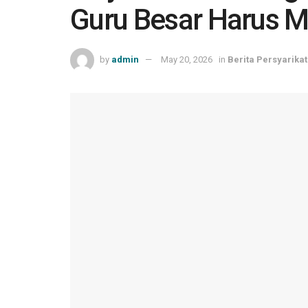
Guru Besar Harus Mi
by
admin
May 20, 2026
in
Berita Persyarika