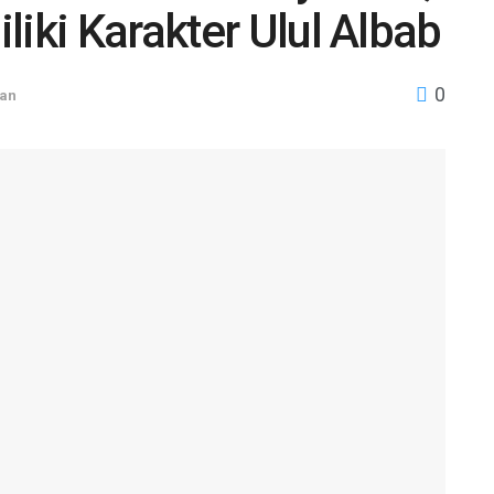
liki Karakter Ulul Albab
0
tan