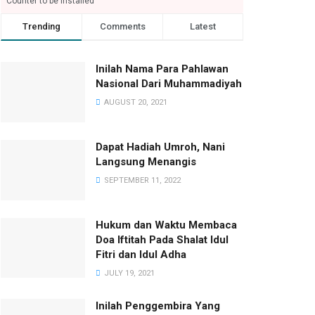
Counter to be installed
Trending
Comments
Latest
Inilah Nama Para Pahlawan
Nasional Dari Muhammadiyah
AUGUST 20, 2021
Dapat Hadiah Umroh, Nani
Langsung Menangis
SEPTEMBER 11, 2022
Hukum dan Waktu Membaca
Doa Iftitah Pada Shalat Idul
Fitri dan Idul Adha
JULY 19, 2021
Inilah Penggembira Yang