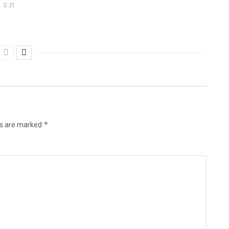
21
*
ds are marked