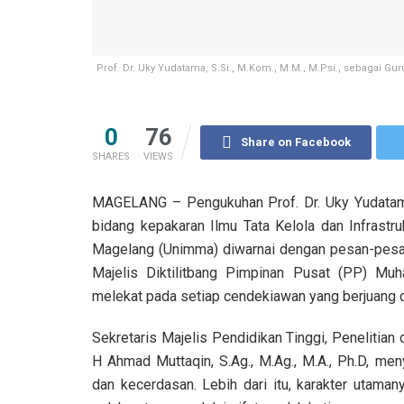
Prof. Dr. Uky Yudatama, S.Si., M.Kom., M.M., M.Psi., sebagai Gu
0
76
Share on Facebook
SHARES
VIEWS
MAGELANG – Pengukuhan Prof. Dr. Uky Yudatama,
bidang kepakaran Ilmu Tata Kelola dan Infrastr
Magelang (Unimma) diwarnai dengan pesan-pesa
Majelis Diktilitbang Pimpinan Pusat (PP) Mu
melekat pada setiap cendekiawan yang berjuang
Sekretaris Majelis Pendidikan Tinggi, Peneliti
H Ahmad Muttaqin, S.Ag., M.Ag., M.A., Ph.D, men
dan kecerdasan. Lebih dari itu, karakter utaman