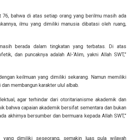
t 76, bahwa di atas setiap orang yang berilmu masih ada
kannya, ilmu yang dimiliki manusia dibatasi oleh ruang,
masih berada dalam tingkatan yang terbatas. Di atas
etik, dan puncaknya adalah Al-‘Alim, yakni Allah SWT,”
 dengan keilmuan yang dimiliki sekarang. Namun memiliki
i dan membangun karakter ulul albab.
lektual, agar terhindar dari otoritarianisme akademik dan
temik bahwa capaian akademik bersifat sementara dan bukan
pada akhirnya bersumber dan bermuara kepada Allah SWT,”
yang dimiliki seseorang, semakin luas pula wilayah