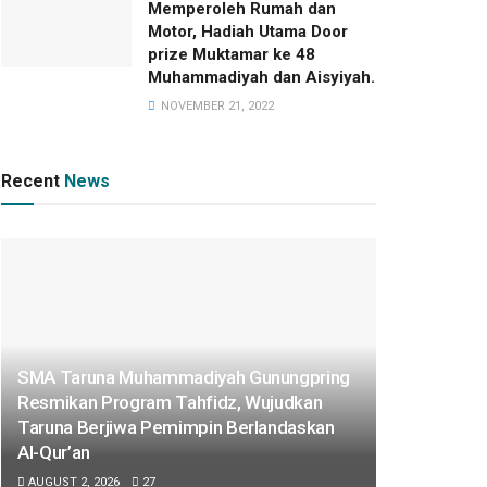
Memperoleh Rumah dan
Motor, Hadiah Utama Door
prize Muktamar ke 48
Muhammadiyah dan Aisyiyah.
NOVEMBER 21, 2022
Recent
News
SMA Taruna Muhammadiyah Gunungpring
Resmikan Program Tahfidz, Wujudkan
Taruna Berjiwa Pemimpin Berlandaskan
Al-Qur’an
AUGUST 2, 2026
27