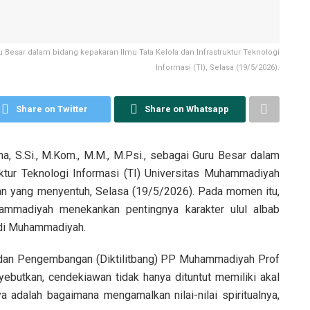
ru Besar dalam bidang kepakaran Ilmu Tata Kelola dan Infrastruktur Teknologi
Informasi (TI), Selasa (19/5/2026).
Share on Twitter
Share on Whatsapp
 S.Si., M.Kom., M.M., M.Psi., sebagai Guru Besar dalam
uktur Teknologi Informasi (TI) Universitas Muhammadiyah
n yang menyentuh, Selasa (19/5/2026). Pada momen itu,
hammadiyah menekankan pentingnya karakter ulul albab
 di Muhammadiyah.
an dan Pengembangan (Diktilitbang) PP Muhammadiyah Prof
yebutkan, cendekiawan tidak hanya dituntut memiliki akal
ya adalah bagaimana mengamalkan nilai-nilai spiritualnya,