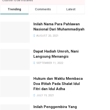
Counter to be installed
Trending
Comments
Latest
Inilah Nama Para Pahlawan
Nasional Dari Muhammadiyah
AUGUST 20, 2021
Dapat Hadiah Umroh, Nani
Langsung Menangis
SEPTEMBER 11, 2022
Hukum dan Waktu Membaca
Doa Iftitah Pada Shalat Idul
Fitri dan Idul Adha
JULY 19, 2021
Inilah Penggembira Yang