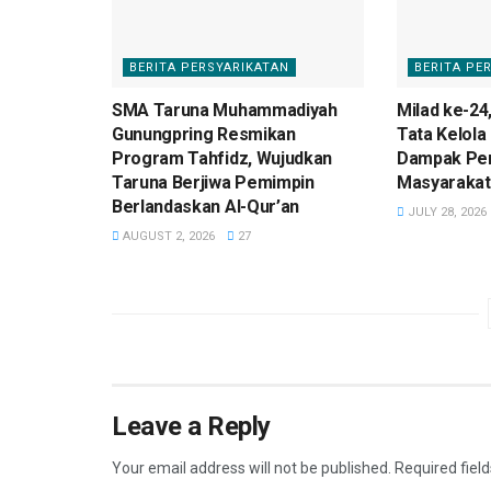
BERITA PERSYARIKATAN
BERITA PE
SMA Taruna Muhammadiyah
Milad ke-24
Gunungpring Resmikan
Tata Kelola
Program Tahfidz, Wujudkan
Dampak Pe
Taruna Berjiwa Pemimpin
Masyarakat
Berlandaskan Al-Qur’an
JULY 28, 2026
AUGUST 2, 2026
27
Leave a Reply
Your email address will not be published.
Required fiel