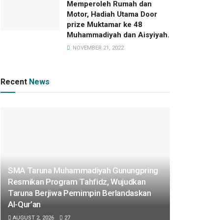
Memperoleh Rumah dan
Motor, Hadiah Utama Door
prize Muktamar ke 48
Muhammadiyah dan Aisyiyah.
NOVEMBER 21, 2022
Recent
News
SMA Taruna Muhammadiyah Gunungpring
Resmikan Program Tahfidz, Wujudkan
Taruna Berjiwa Pemimpin Berlandaskan
Al-Qur’an
AUGUST 2, 2026
27