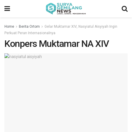
Home
Berita Ortom
Gelar Muktamar XIV, Nasyiatul Aisyiyah Ingin
Perkuat Peran Internasionalnya
Konpers Muktamar NA XIV