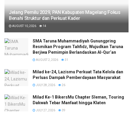
Jelang Pemilu 2029, PAN Kabupaten Magelang Fokus
Benahi Struktur dan Perkuat Kader
AUGUST 10, 2026
14
SMA Taruna Muhammadiyah Gunungpring
Resmikan Program Tahfidz, Wujudkan Taruna
Berjiwa Pemimpin Berlandaskan Al-Qur’an
AUGUST 2, 2026
31
Milad ke-24, Lazismu Perkuat Tata Kelola dan
Perluas Dampak Pemberdayaan Masyarakat
JULY 28, 2026
26
Milad Ke-1 BikersMu Chapter Sleman, Touring
Dakwah Tebar Manfaat hingga Klaten
JULY 27, 2026
39