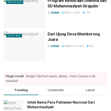
Program Kemitraan Unimma dan
BERITA AUM
SD Muhammadiyah Sirajudin
BY
ADMIN
MAY 31, 2023
169
Dari Ujung Desa Memborong
KILAS AUM
Juara
BY
ADMIN
MARCH 21, 2023
327
Plugin Install
: Widget Tab Post needs JNews - View Counter to be
installed
Trending
Comments
Latest
Inilah Nama Para Pahlawan Nasional Dari
Muhammadiyah