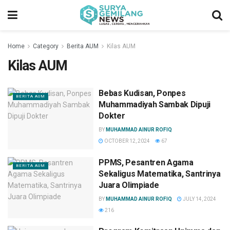
Home
Category
Berita AUM
Kilas AUM
Kilas AUM
Bebas Kudisan, Ponpes
BERITA AUM
Muhammadiyah Sambak Dipuji
Dokter
BY
MUHAMMAD AINUR ROFIQ
OCTOBER 12, 2024
67
PPMS, Pesantren Agama
BERITA AUM
Sekaligus Matematika, Santrinya
Juara Olimpiade
BY
MUHAMMAD AINUR ROFIQ
JULY 14, 2024
216