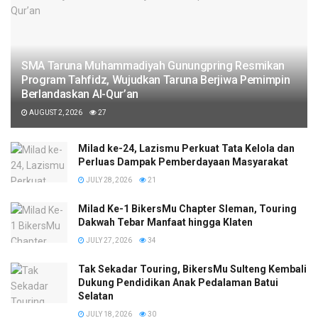
SMA Taruna Muhammadiyah Gunungpring Resmikan
Program Tahfidz, Wujudkan Taruna Berjiwa Pemimpin
Berlandaskan Al-Qur’an
AUGUST 2, 2026
27
Milad ke-24, Lazismu Perkuat Tata Kelola dan
Perluas Dampak Pemberdayaan Masyarakat
JULY 28, 2026
21
Milad Ke-1 BikersMu Chapter Sleman, Touring
Dakwah Tebar Manfaat hingga Klaten
JULY 27, 2026
34
Tak Sekadar Touring, BikersMu Sulteng Kembali
Dukung Pendidikan Anak Pedalaman Batui
Selatan
JULY 18, 2026
30