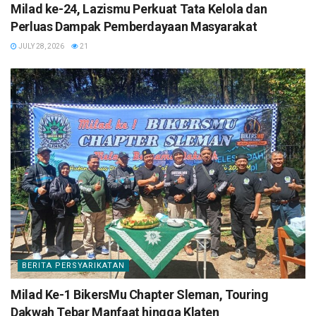
Milad ke-24, Lazismu Perkuat Tata Kelola dan
Perluas Dampak Pemberdayaan Masyarakat
JULY 28, 2026
21
BERITA PERSYARIKATAN
Milad Ke-1 BikersMu Chapter Sleman, Touring
Dakwah Tebar Manfaat hingga Klaten