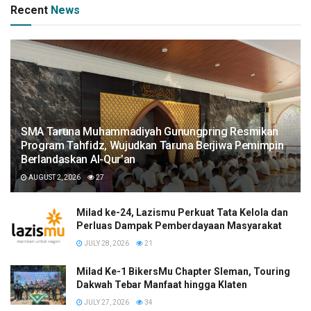
Recent
News
SMA Taruna Muhammadiyah Gunungpring Resmikan
Program Tahfidz, Wujudkan Taruna Berjiwa Pemimpin
Berlandaskan Al-Qur’an
AUGUST 2, 2026
27
Milad ke-24, Lazismu Perkuat Tata Kelola dan
Perluas Dampak Pemberdayaan Masyarakat
JULY 28, 2026
21
Milad Ke-1 BikersMu Chapter Sleman, Touring
Dakwah Tebar Manfaat hingga Klaten
JULY 27, 2026
34