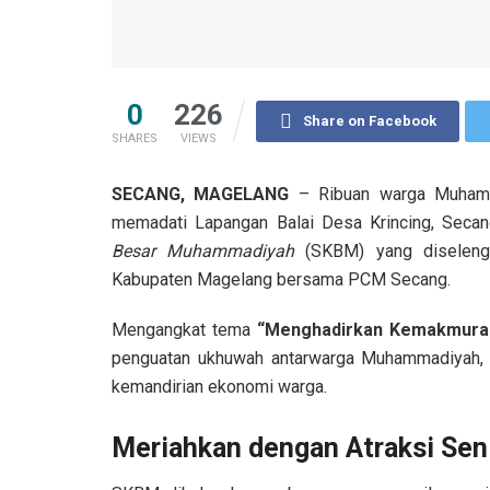
0
226
Share on Facebook
SHARES
VIEWS
SECANG, MAGELANG
– Ribuan warga Muhamma
memadati Lapangan Balai Desa Krincing, Seca
Besar Muhammadiyah
(SKBM) yang diseleng
Kabupaten Magelang bersama PCM Secang.
Mengangkat tema
“Menghadirkan Kemakmura
penguatan ukhuwah antarwarga Muhammadiyah, s
kemandirian ekonomi warga.
Meriahkan dengan Atraksi Se