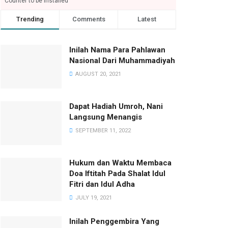
Counter to be installed
Trending
Comments
Latest
Inilah Nama Para Pahlawan
Nasional Dari Muhammadiyah
AUGUST 20, 2021
Dapat Hadiah Umroh, Nani
Langsung Menangis
SEPTEMBER 11, 2022
Hukum dan Waktu Membaca
Doa Iftitah Pada Shalat Idul
Fitri dan Idul Adha
JULY 19, 2021
Inilah Penggembira Yang