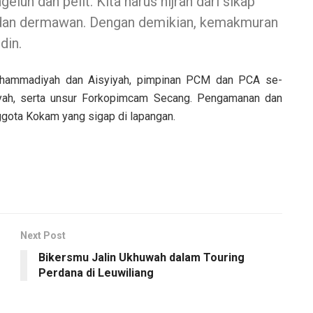
uh dan pelit. Kita harus hijrah dari sikap
, dan dermawan. Dengan demikian, kemakmuran
din.
 Muhammadiyah dan Aisyiyah, pimpinan PCM dan PCA se-
ah, serta unsur Forkopimcam Secang. Pengamanan dan
ggota Kokam yang sigap di lapangan.
Next Post
Bikersmu Jalin Ukhuwah dalam Touring
Perdana di Leuwiliang