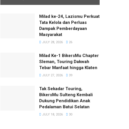
Milad ke-24, Lazismu Perkuat
Tata Kelola dan Perluas
Dampak Pemberdayaan
Masyarakat
JULY 28, 2026
26
Milad Ke-1 BikersMu Chapter
Sleman, Touring Dakwah
Tebar Manfaat hingga Klaten
JULY 27, 2026
39
Tak Sekadar Touring,
BikersMu Sulteng Kembali
Dukung Pendidikan Anak
Pedalaman Batui Selatan
JULY 18, 2026
30