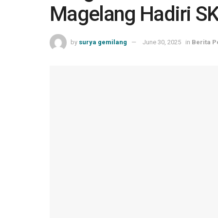
Magelang Hadiri S
by
surya gemilang
June 30, 2025
in
Berita P