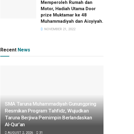
Memperoleh Rumah dan
Motor, Hadiah Utama Door
prize Muktamar ke 48
Muhammadiyah dan Aisyiyah.
NOVEMBER 21, 2022
Recent
News
SMA Taruna Muhammadiyah Gunungpring
Resmikan Program Tahfidz, Wujudkan
Taruna Berjiwa Pemimpin Berlandaskan
Al-Qur’an
AUGUST 2, 2026
31