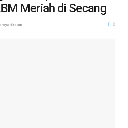
KBM Meriah di Secang
0
ersyarikatan