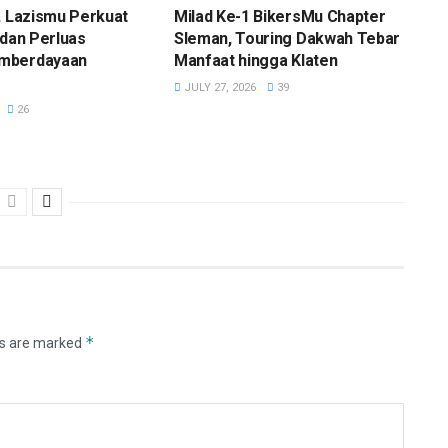
, Lazismu Perkuat
Milad Ke-1 BikersMu Chapter
 dan Perluas
Sleman, Touring Dakwah Tebar
mberdayaan
Manfaat hingga Klaten
JULY 27, 2026
39
26
*
ds are marked