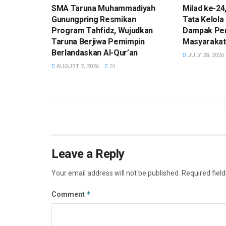
SMA Taruna Muhammadiyah
Milad ke-24
Gunungpring Resmikan
Tata Kelola
Program Tahfidz, Wujudkan
Dampak Pe
Taruna Berjiwa Pemimpin
Masyarakat
Berlandaskan Al-Qur’an
JULY 28, 2026
AUGUST 2, 2026
31
Leave a Reply
Your email address will not be published.
Required fiel
*
Comment