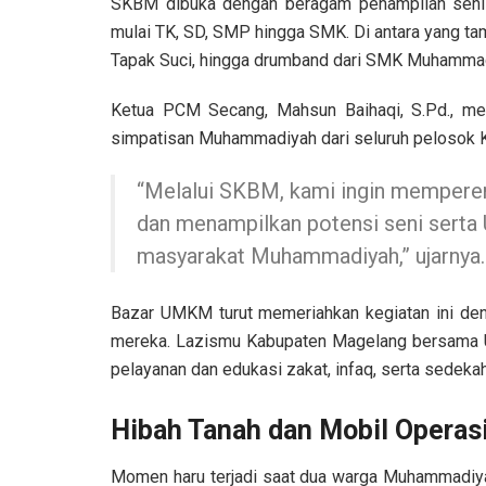
SKBM dibuka dengan beragam penampilan seni
mulai TK, SD, SMP hingga SMK. Di antara yang tampi
Tapak Suci, hingga drumband dari SMK Muhamma
Ketua PCM Secang, Mahsun Baihaqi, S.Pd., men
simpatisan Muhammadiyah dari seluruh pelosok 
“Melalui SKBM, kami ingin memperer
dan menampilkan potensi seni sert
masyarakat Muhammadiyah,” ujarnya.
Bazar UMKM turut memeriahkan kegiatan ini de
mereka. Lazismu Kabupaten Magelang bersama 
pelayanan dan edukasi zakat, infaq, serta sedek
Hibah Tanah dan Mobil Operas
Momen haru terjadi saat dua warga Muhammadiyah