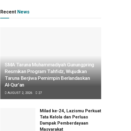
Recent
News
SMA Taruna Muhammadiyah Gunungpring
Resmikan Program Tahfidz, Wujudkan
Taruna Berjiwa Pemimpin Berlandaskan
Al-Qur’an
AUGUST 2, 2026
27
Milad ke-24, Lazismu Perkuat
Tata Kelola dan Perluas
Dampak Pemberdayaan
Masyarakat