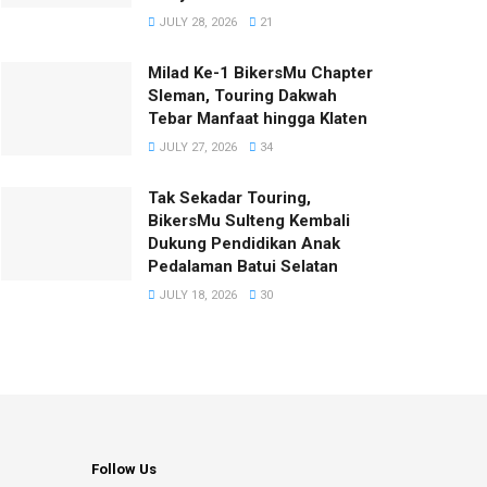
JULY 28, 2026
21
Milad Ke-1 BikersMu Chapter
Sleman, Touring Dakwah
Tebar Manfaat hingga Klaten
JULY 27, 2026
34
Tak Sekadar Touring,
BikersMu Sulteng Kembali
Dukung Pendidikan Anak
Pedalaman Batui Selatan
JULY 18, 2026
30
Follow Us