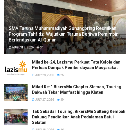
SMA Taruna Muhammadiyah Gunungpring Resmikan
Program Tahfidz, Wujudkan Taruna Berjiwa Pemimpin
Berlandaskan Al-Qur’an
AUGUST 2, 2026
31
Milad ke-24, Lazismu Perkuat Tata Kelola dan
Perluas Dampak Pemberdayaan Masyarakat
JULY 28, 2026
25
Milad Ke-1 BikersMu Chapter Sleman, Touring
Dakwah Tebar Manfaat hingga Klaten
JULY 27, 2026
39
Tak Sekadar Touring, BikersMu Sulteng Kembali
Dukung Pendidikan Anak Pedalaman Batui
Selatan
JULY 18, 2026
30