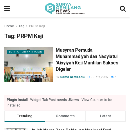
Home
Tag
PRPM Keji
Tag:
PRPM Keji
Musyran Pemuda
BERITA PERSYARIKATAN
Muhammadiyah dan Nasyiatul
‘Aisyiyah Keji Muntilan Sukses
Digelar
BY
SURYA GEMILANG
JULY 9, 2025
71
Plugin Install
: Widget Tab Post needs JNews - View Counter to be
installed
Trending
Comments
Latest