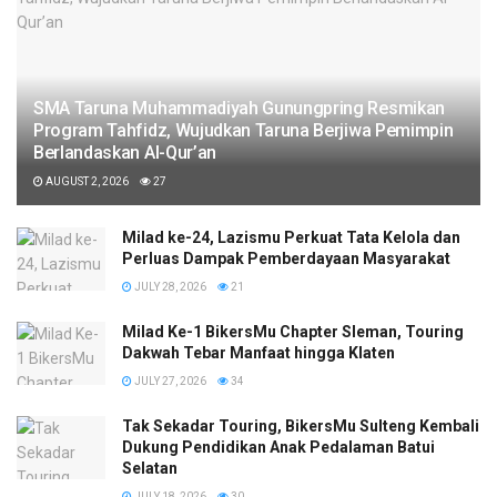
SMA Taruna Muhammadiyah Gunungpring Resmikan
Program Tahfidz, Wujudkan Taruna Berjiwa Pemimpin
Berlandaskan Al-Qur’an
AUGUST 2, 2026
27
Milad ke-24, Lazismu Perkuat Tata Kelola dan
Perluas Dampak Pemberdayaan Masyarakat
JULY 28, 2026
21
Milad Ke-1 BikersMu Chapter Sleman, Touring
Dakwah Tebar Manfaat hingga Klaten
JULY 27, 2026
34
Tak Sekadar Touring, BikersMu Sulteng Kembali
Dukung Pendidikan Anak Pedalaman Batui
Selatan
JULY 18, 2026
30