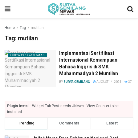
Home
Tag
mutilan
Tag:
mutilan
Implementasi Sertifikasi
BERITA PERSYARIKATAN
Internasional Kemampuan
Bahasa Inggris di SMK
Muhammadiyah 2 Muntilan
BY
SURYA GEMILANG
AUGUST 14, 2024
37
Plugin Install
: Widget Tab Post needs JNews - View Counter to be
installed
Trending
Comments
Latest