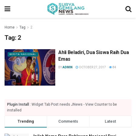
Home
Tag
2
Tag:
2
Ahli Beladiri, Dua Siswa Raih Dua
BERITA NASIONAL
Emas
BY
ADMIN
OCTOBER 27, 2017
84
Plugin Install
: Widget Tab Post needs JNews - View Counter to be
installed
Trending
Comments
Latest