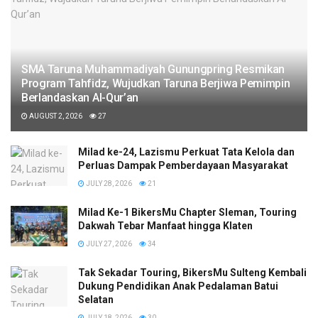
SMA Taruna Muhammadiyah Gunungpring Resmikan
Program Tahfidz, Wujudkan Taruna Berjiwa Pemimpin
Berlandaskan Al-Qur’an
AUGUST 2, 2026
27
Milad ke-24, Lazismu Perkuat Tata Kelola dan
Perluas Dampak Pemberdayaan Masyarakat
JULY 28, 2026
21
Milad Ke-1 BikersMu Chapter Sleman, Touring
Dakwah Tebar Manfaat hingga Klaten
JULY 27, 2026
34
Tak Sekadar Touring, BikersMu Sulteng Kembali
Dukung Pendidikan Anak Pedalaman Batui
Selatan
JULY 18, 2026
30