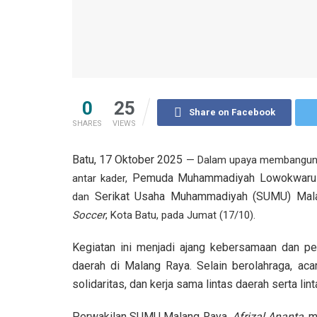
0
25
Share on Facebook
SHARES
VIEWS
Batu, 17 Oktober 2025
— Dalam upaya membangun bu
Pemuda Muhammadiyah Lowokwaru
antar kader,
Serikat Usaha Muhammadiyah (SUMU) Mal
dan
Soccer
, Kota Batu, pada Jumat (17/10).
Kegiatan ini menjadi ajang kebersamaan dan p
daerah di Malang Raya. Selain berolahraga, aca
solidaritas, dan kerja sama lintas daerah serta l
Perwakilan SUMU Malang Raya,
Afrizal Ananta
, 