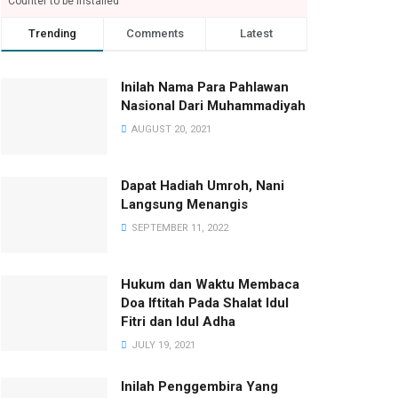
Counter to be installed
Trending
Comments
Latest
Inilah Nama Para Pahlawan
Nasional Dari Muhammadiyah
AUGUST 20, 2021
Dapat Hadiah Umroh, Nani
Langsung Menangis
SEPTEMBER 11, 2022
Hukum dan Waktu Membaca
Doa Iftitah Pada Shalat Idul
Fitri dan Idul Adha
JULY 19, 2021
Inilah Penggembira Yang