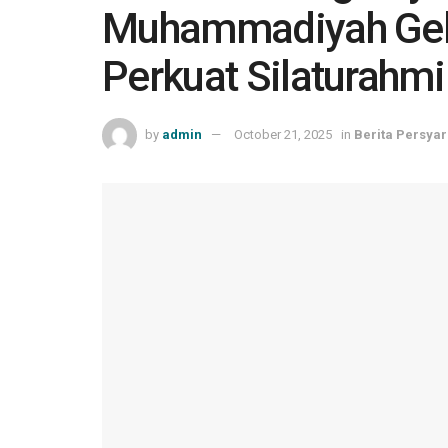
Muhammadiyah Gela
Perkuat Silaturahm
by
admin
October 21, 2025
in
Berita Persyar