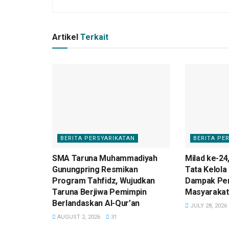
Artikel
Terkait
BERITA PERSYARIKATAN
BERITA PE
SMA Taruna Muhammadiyah
Milad ke-24
Gunungpring Resmikan
Tata Kelola
Program Tahfidz, Wujudkan
Dampak Pe
Taruna Berjiwa Pemimpin
Masyarakat
Berlandaskan Al-Qur’an
JULY 28, 2026
AUGUST 2, 2026
31