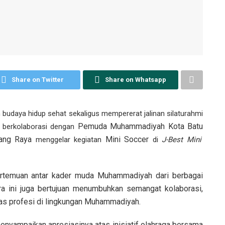
Share on Twitter
Share on Whatsapp
daya hidup sehat sekaligus mempererat jalinan silaturahmi
Pemuda Muhammadiyah Kota Batu
berkolaborasi dengan
ang Raya
Mini Soccer
menggelar kegiatan
di
J-Best Mini
ertemuan antar kader muda Muhammadiyah dari berbagai
ra ini juga bertujuan menumbuhkan semangat kolaborasi,
intas profesi di lingkungan Muhammadiyah.
menyampaikan apresiasinya atas inisiatif olahraga bersama