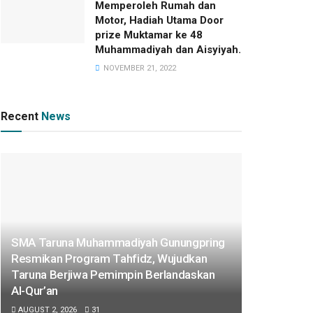
Memperoleh Rumah dan
Motor, Hadiah Utama Door
prize Muktamar ke 48
Muhammadiyah dan Aisyiyah.
NOVEMBER 21, 2022
Recent
News
SMA Taruna Muhammadiyah Gunungpring
Resmikan Program Tahfidz, Wujudkan
Taruna Berjiwa Pemimpin Berlandaskan
Al-Qur’an
AUGUST 2, 2026
31