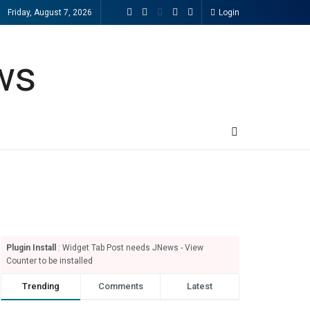
Friday, August 7, 2026
Login
Plugin Install
: Widget Tab Post needs JNews - View
Counter to be installed
Trending
Comments
Latest