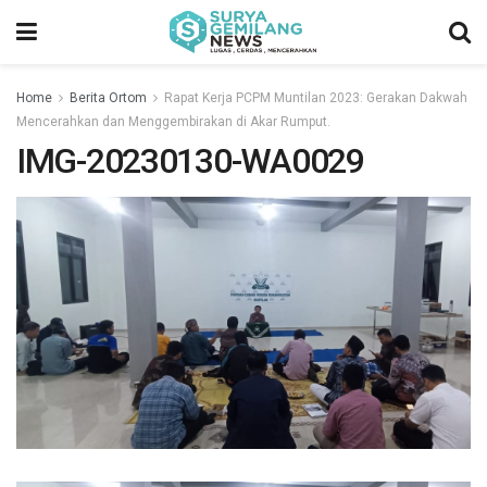
Home
Berita Ortom
Rapat Kerja PCPM Muntilan 2023: Gerakan Dakwah
Mencerahkan dan Menggembirakan di Akar Rumput.
IMG-20230130-WA0029