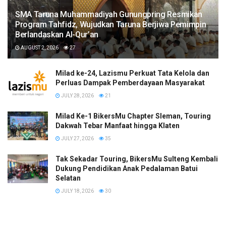
SMA Taruna Muhammadiyah Gunungpring Resmikan
Program Tahfidz, Wujudkan Taruna Berjiwa Pemimpin
Berlandaskan Al-Qur’an
AUGUST 2, 2026
27
Milad ke-24, Lazismu Perkuat Tata Kelola dan
Perluas Dampak Pemberdayaan Masyarakat
JULY 28, 2026
21
Milad Ke-1 BikersMu Chapter Sleman, Touring
Dakwah Tebar Manfaat hingga Klaten
JULY 27, 2026
35
Tak Sekadar Touring, BikersMu Sulteng Kembali
Dukung Pendidikan Anak Pedalaman Batui
Selatan
JULY 18, 2026
30