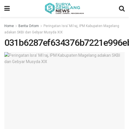
Home
Berita Ortom
Peringatan Isra’ Mi’raj, IPM Kabupaten Magelang
adakan SKBI dan Gebyar Musyda XIX
031b6287ef634376b7221e996e