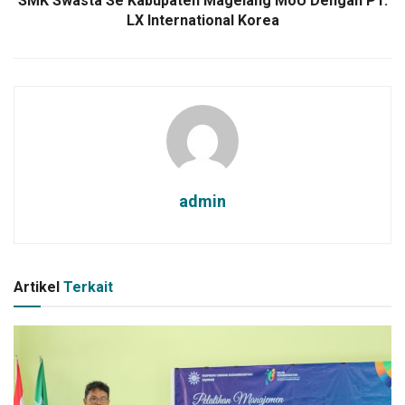
SMK Swasta Se Kabupaten Magelang MoU Dengan PT.
LX International Korea
admin
Artikel
Terkait