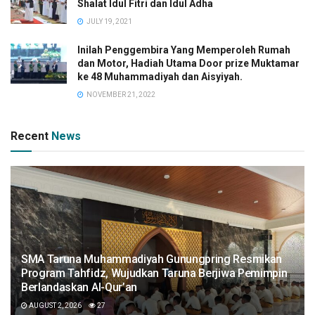
Shalat Idul Fitri dan Idul Adha
JULY 19, 2021
Inilah Penggembira Yang Memperoleh Rumah
dan Motor, Hadiah Utama Door prize Muktamar
ke 48 Muhammadiyah dan Aisyiyah.
NOVEMBER 21, 2022
Recent
News
SMA Taruna Muhammadiyah Gunungpring Resmikan
Program Tahfidz, Wujudkan Taruna Berjiwa Pemimpin
Berlandaskan Al-Qur’an
AUGUST 2, 2026
27