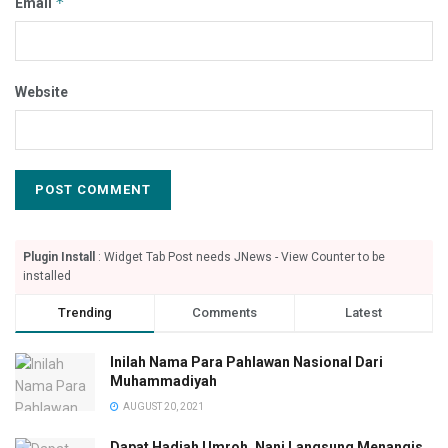
*
Email
Website
Plugin Install
: Widget Tab Post needs JNews - View Counter to be
installed
Trending
Comments
Latest
Inilah Nama Para Pahlawan Nasional Dari
Muhammadiyah
AUGUST 20, 2021
Dapat Hadiah Umroh, Nani Langsung Menangis