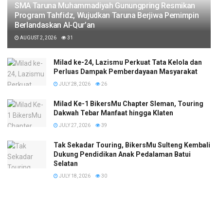
SMA Taruna Muhammadiyah Gunungpring Resmikan
Program Tahfidz, Wujudkan Taruna Berjiwa Pemimpin
Berlandaskan Al-Qur’an
AUGUST 2, 2026
31
Milad ke-24, Lazismu Perkuat Tata Kelola dan
Perluas Dampak Pemberdayaan Masyarakat
JULY 28, 2026
26
Milad Ke-1 BikersMu Chapter Sleman, Touring
Dakwah Tebar Manfaat hingga Klaten
JULY 27, 2026
39
Tak Sekadar Touring, BikersMu Sulteng Kembali
Dukung Pendidikan Anak Pedalaman Batui
Selatan
JULY 18, 2026
30