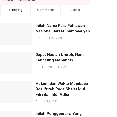
Counter to be installed
Trending
Comments
Latest
Inilah Nama Para Pahlawan
Nasional Dari Muhammadiyah
AUGUST 20, 2021
Dapat Hadiah Umroh, Nani
Langsung Menangis
SEPTEMBER 11, 2022
Hukum dan Waktu Membaca
Doa Iftitah Pada Shalat Idul
Fitri dan Idul Adha
JULY 19, 2021
Inilah Penggembira Yang