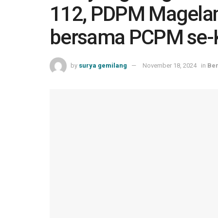
112, PDPM Magela
bersama PCPM se-
by
surya gemilang
November 18, 2024
in
Ber