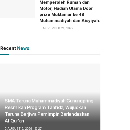
Memperoleh Rumah dan
Motor, Hadiah Utama Door
prize Muktamar ke 48
Muhammadiyah dan Aisyiyah.
NOVEMBER 21, 2022
Recent
News
SMA Taruna Muhammadiyah Gunungpring
Resmikan Program Tahfidz, Wujudkan
Taruna Berjiwa Pemimpin Berlandaskan
Al-Qur’an
AUGUST 2, 2026
27