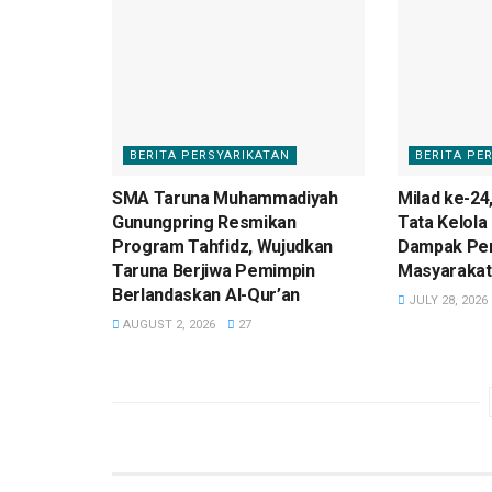
BERITA PERSYARIKATAN
BERITA PE
SMA Taruna Muhammadiyah
Milad ke-24
Gunungpring Resmikan
Tata Kelola
Program Tahfidz, Wujudkan
Dampak Pe
Taruna Berjiwa Pemimpin
Masyarakat
Berlandaskan Al-Qur’an
JULY 28, 2026
AUGUST 2, 2026
27