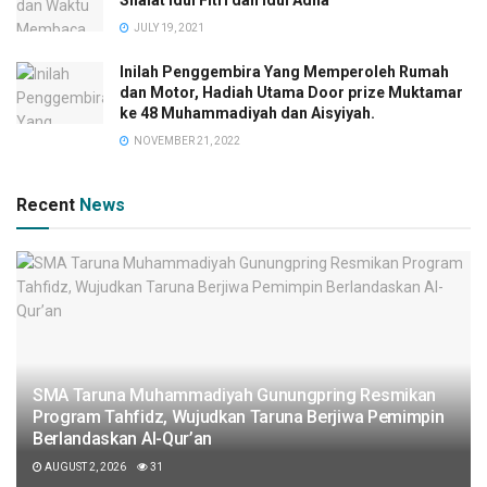
Shalat Idul Fitri dan Idul Adha
JULY 19, 2021
Inilah Penggembira Yang Memperoleh Rumah
dan Motor, Hadiah Utama Door prize Muktamar
ke 48 Muhammadiyah dan Aisyiyah.
NOVEMBER 21, 2022
Recent
News
SMA Taruna Muhammadiyah Gunungpring Resmikan
Program Tahfidz, Wujudkan Taruna Berjiwa Pemimpin
Berlandaskan Al-Qur’an
AUGUST 2, 2026
31