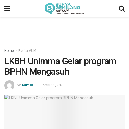
Home
Berita AUM
LKBH Unimma Gelar program
BPHN Mengasuh
by
admin
April 11, 2023