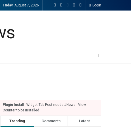
Friday, August 7, 2026
Login
Plugin Install
: Widget Tab Post needs JNews - View
Counter to be installed
Trending
Comments
Latest