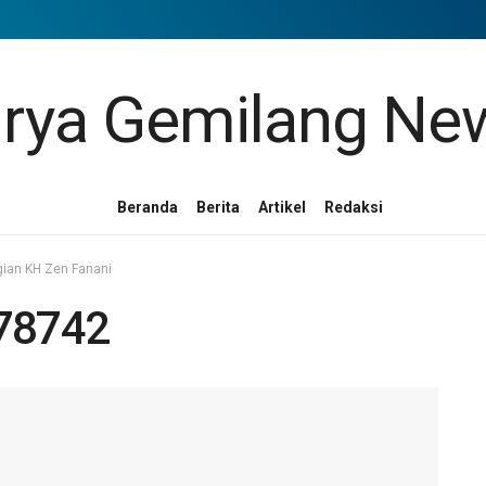
Beranda
Berita
Artikel
Redaksi
gian KH Zen Fanani
78742