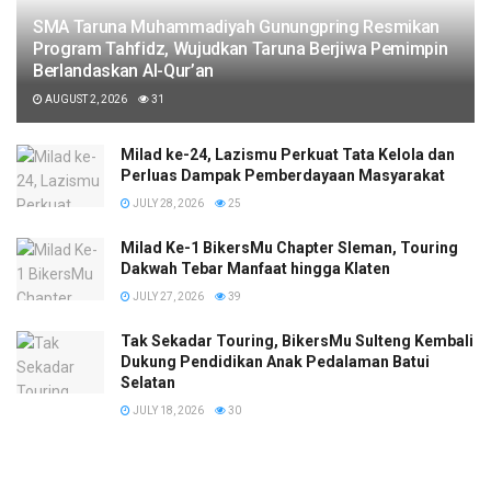
SMA Taruna Muhammadiyah Gunungpring Resmikan
Program Tahfidz, Wujudkan Taruna Berjiwa Pemimpin
Berlandaskan Al-Qur’an
AUGUST 2, 2026
31
Milad ke-24, Lazismu Perkuat Tata Kelola dan
Perluas Dampak Pemberdayaan Masyarakat
JULY 28, 2026
25
Milad Ke-1 BikersMu Chapter Sleman, Touring
Dakwah Tebar Manfaat hingga Klaten
JULY 27, 2026
39
Tak Sekadar Touring, BikersMu Sulteng Kembali
Dukung Pendidikan Anak Pedalaman Batui
Selatan
JULY 18, 2026
30