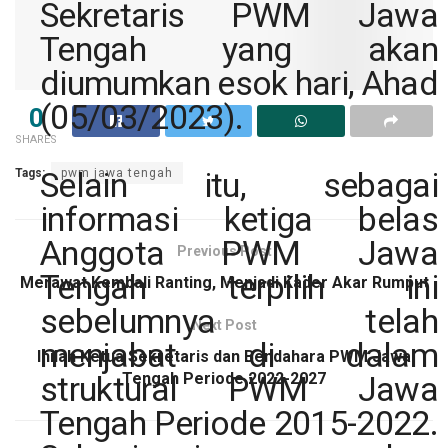
Sekretaris PWM Jawa
Tengah yang akan
diumumkan esok hari, Ahad
(05/03/2023).
0
SHARES
Selain itu, sebagai
Tags:
pwm jawa tengah
informasi ketiga belas
Anggota PWM Jawa
Previous Post
Tengah terpilih ini
Merawat Kembali Ranting, Menjadi Kader Akar Rumput
sebelumnya telah
Next Post
menjabat di dalam
Inilah Ketua Sekretaris dan Bendahara PWM Jawa
Tengah Periode 2022-2027
struktural PWM Jawa
Tengah Periode 2015-2022.