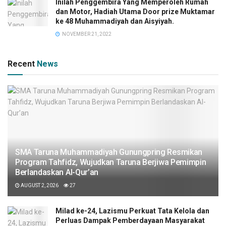
Inilah Penggembira Yang Memperoleh Rumah
dan Motor, Hadiah Utama Door prize Muktamar
ke 48 Muhammadiyah dan Aisyiyah.
NOVEMBER 21, 2022
Recent
News
SMA Taruna Muhammadiyah Gunungpring Resmikan
Program Tahfidz, Wujudkan Taruna Berjiwa Pemimpin
Berlandaskan Al-Qur’an
AUGUST 2, 2026
27
Milad ke-24, Lazismu Perkuat Tata Kelola dan
Perluas Dampak Pemberdayaan Masyarakat