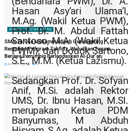
(Bendahara PWM), Dr. A.
Hasan Asy’ari Ulama’I,
M.Ag. (Wakil Ketua PWM),
Prof. Dr. M. Abdul Fattah
BERITA PERSYARIKATAN
Santoso, M.A. (Wakil Ketua
SMA Taruna Muhammadiyah Gunungpring
PWM), dan Dodok Sartono,
Resmikan Program Tahfidz, Wujudkan Taruna
Berjiwa Pemimpin Berlandaskan Al-Qur’an
S.E., M.M. (Ketua Lazismu).
AUGUST 2, 2026
27
Sedangkan Prof. Dr. Sofyan
Anif, M.Si. adalah Rektor
UMS, Dr. Ibnu Hasan, M.SI.
merupakan Ketua PDM
Banyumas, M Abduh
Hisyam, S.Ag. adalah Ketua