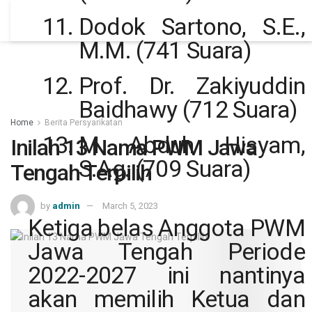
Dodok Sartono, S.E.,
M.M. (741 Suara)
Prof. Dr. Zakiyuddin
Baidhawy (712 Suara)
Home
Berita Persyarikatan
M Abduh Hisyam,
Inilah 13 Nama PWM Jawa
S.Ag. (709 Suara)
Tengah Terpilih
by
admin
March 5, 2023
Ketiga belas Anggota PWM
Jawa Tengah Periode
2022-2027 ini nantinya
akan memilih Ketua dan