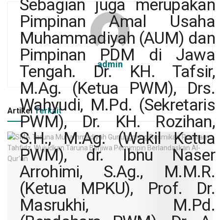
Sebagian juga merupakan
Pimpinan Amal Usaha
Muhammadiyah (AUM) dan
Pimpinan PDM di Jawa
admin
Tengah. Dr. KH. Tafsir,
M.Ag. (Ketua PWM), Drs.
Wahyudi, M.Pd. (Sekretaris
Artikel
Terkait
PWM), Dr. KH. Rozihan,
S.H., M.Ag. (Wakil Ketua
PWM), dr. Ibnu Naser
Arrohimi, S.Ag., M.M.R.
(Ketua MPKU), Prof. Dr.
Masrukhi, M.Pd.