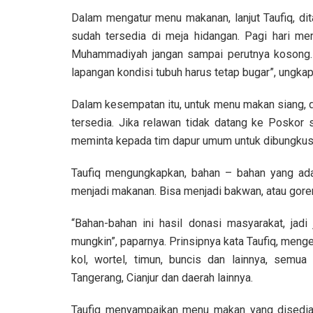
Dalam mengatur menu makanan, lanjut Taufiq, dit
sudah tersedia di meja hidangan. Pagi hari men
Muhammadiyah jangan sampai perutnya kosong. “Me
lapangan kondisi tubuh harus tetap bugar”, ungkap
Dalam kesempatan itu, untuk menu makan siang, d
tersedia. Jika relawan tidak datang ke Poskor
meminta kepada tim dapur umum untuk dibungkus 
Taufiq mengungkapkan, bahan – bahan yang ada 
menjadi makanan. Bisa menjadi bakwan, atau goren
“Bahan-bahan ini hasil donasi masyarakat, jadi
mungkin”, paparnya. Prinsipnya kata Taufiq, menge
kol, wortel, timun, buncis dan lainnya, semua 
Tangerang, Cianjur dan daerah lainnya.
Taufiq menyampaikan menu makan yang disediak