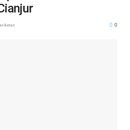
ianjur
0
arikatan