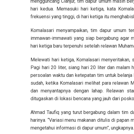
mengguncang Cianjur, tim dapur umum masih ber
hari kedua. Memasuki hari ketiga, kata Komal
frekuensi yang tinggi, di hari ketiga itu menghabis
Komalasari menyampaikan, tim dapur umum terdir
immawan-immawati yang siap bergabung agar men
hari ketiga baru terpenuhi setelah relawan Muham
Melewati hari ketiga, Komalasari menyeritakan, 
Pagi hari 20 liter, siang hari 20 liter dan malam 
persoalan waktu dan ketepatan tim untuk belanja
sudah, ketika Komalasari melihat para relawan
dan menyantapnya dengan lahap. Relawan stam
ditugaskan di lokasi bencana yang jauh dari posk
Ahmad Taufiq yang turut bergabung dalam tim 
harinya. “Variasi menu makanan ditulis di pap
mengetahui informasi di dapur umum”, ungkapnya.