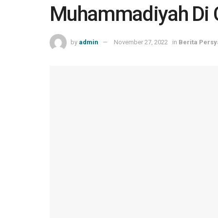
Muhammadiyah Di C
by
admin
November 27, 2022
in
Berita Persy