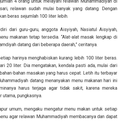
jumlah 4 orang untuk melayani relawan Muhammadiyah di
asari, relawan sudah mulai banyak yang datang. Dengan
kan beras sejumlah 100 liter lebih.
i dari guru-guru, anggota Aisyiyah, Nasiatul Aisyiyah,
u makanan tetap tersedia. “Alat-alat masak lengkap di
amdiyah datang dari beberapa daerah,” ceritanya.
setiap harinya menghabiskan kurang lebih 100 liter beras.
hari 20 liter. Dia mengatakan, kendala pasti ada, mulai dari
 bahan-bahan masakan yang harus cepat. Letih itu terbayar
 Muhammadiyah datang menanyakan menu makanan hari ini
inanya harus terjaga agar tidak sakit, karena mereka
or utama, pungkasnya.
dapur umum, mengaku mengatur menu makan untuk setiap
an menu agar relawan Muhammadiyah membacanya dan dapat