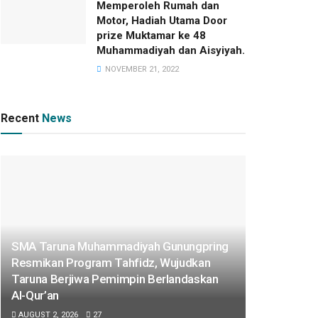
Memperoleh Rumah dan
Motor, Hadiah Utama Door
prize Muktamar ke 48
Muhammadiyah dan Aisyiyah.
NOVEMBER 21, 2022
Recent
News
SMA Taruna Muhammadiyah Gunungpring
Resmikan Program Tahfidz, Wujudkan
Taruna Berjiwa Pemimpin Berlandaskan
Al-Qur’an
AUGUST 2, 2026
27