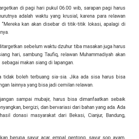
argetkan di pagi hari pukul 06.00 wib, sarapan pagi harus
urutnya adalah waktu yang krusial, karena para relawan
reka kan akan disebar di titik-titik lokasi, apalagi di
nya.
itargetkan sebelum waktu dzuhur tiba masakan juga harus
 siang hari, sambung Taufiq, relawan Muhammadiyah akan
sebagai makan siang di lapangan.
tidak boleh terbuang sia-sia. Jika ada sisa harus bisa
gan lainnya yang bisa jadi cemilan relawan.
 jangan sampai mubajir, harus bisa dimanfaatkan sebaik
nyangkan, bergizi, dan bervariasi dari bahan yang ada. Ada
hasil donasi masyarakat dari Bekasi, Cianjur, Bandung,
an berupa sayur acar, empal gentong, sayur sop ayam,