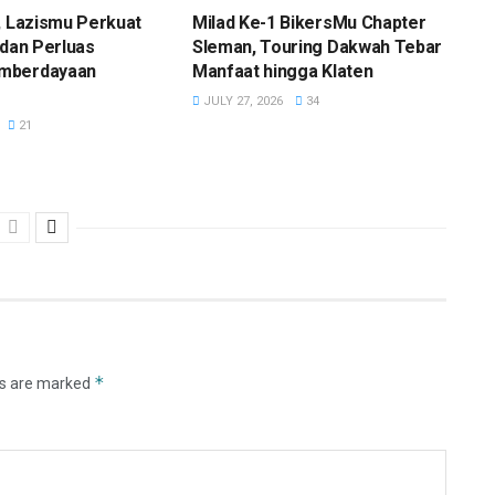
, Lazismu Perkuat
Milad Ke-1 BikersMu Chapter
 dan Perluas
Sleman, Touring Dakwah Tebar
mberdayaan
Manfaat hingga Klaten
JULY 27, 2026
34
21
*
ds are marked