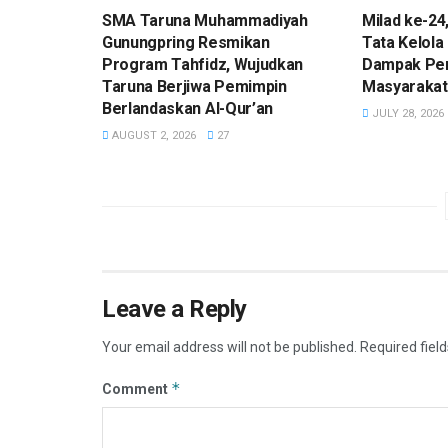
SMA Taruna Muhammadiyah
Milad ke-24
Gunungpring Resmikan
Tata Kelola
Program Tahfidz, Wujudkan
Dampak Pe
Taruna Berjiwa Pemimpin
Masyarakat
Berlandaskan Al-Qur’an
JULY 28, 2026
AUGUST 2, 2026
27
Leave a Reply
Your email address will not be published.
Required fiel
*
Comment