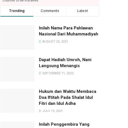
Counter to be installed
Trending
Comments
Latest
Inilah Nama Para Pahlawan
Nasional Dari Muhammadiyah
AUGUST 20, 2021
Dapat Hadiah Umroh, Nani
Langsung Menangis
SEPTEMBER 11, 2022
Hukum dan Waktu Membaca
Doa Iftitah Pada Shalat Idul
Fitri dan Idul Adha
JULY 19, 2021
Inilah Penggembira Yang