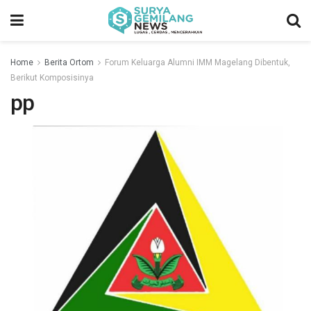
Home
Berita Ortom
Forum Keluarga Alumni IMM Magelang Dibentuk,
Berikut Komposisinya
pp